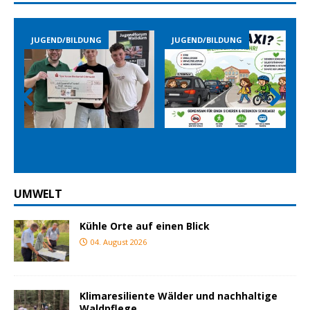
JUGEND/BILDUNG
JUGEND/BILDUNG
JUGEND
Prev
Nex
ious
t
UMWELT
Kühle Orte auf einen Blick
04. August 2026
Klimaresiliente Wälder und nachhaltige
Waldpflege