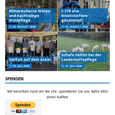
Klimaresiliente Wälder
5.378 alte
und nachhaltige
Mobiltelefone
Waldpflege
gesammelt
02. AUGUST 2026
02. AUGUST 2026
Schafe helfen bei der
Vielfalt auf dem Acker
Landschaftspflege
30. JULI 2026
27. JULI 2026
SPENDEN
Wir berichten rund um die Uhr, spendieren Sie uns dafür bitte
einen Kaffee!