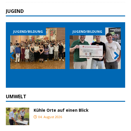
JUGEND
NG
JUGEND/BILDUNG
JUGEND/BILDUNG
Prev
Nex
ious
t
UMWELT
Kühle Orte auf einen Blick
04. August 2026