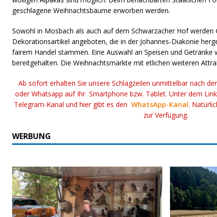
geschlagene Weihnachtsbäume erworben werden.
Sowohl in Mosbach als auch auf dem Schwarzacher Hof werden 
Dekorationsartikel angeboten, die in der Johannes-Diakonie herg
fairem Handel stammen. Eine Auswahl an Speisen und Getränke w
bereitgehalten. Die Weihnachtsmärkte mit etlichen weiteren Attr
Ab sofort erhalten Sie unsere Schlagzeilen unmittelbar nach de
oder Whatsapp auf Ihr Smartphone bzw. Tablet. Unter dem Lin
Telegram-Kanal und hier gibt es den
WhatsApp-Kanal
. Natürli
zur Verfügung.
WERBUNG