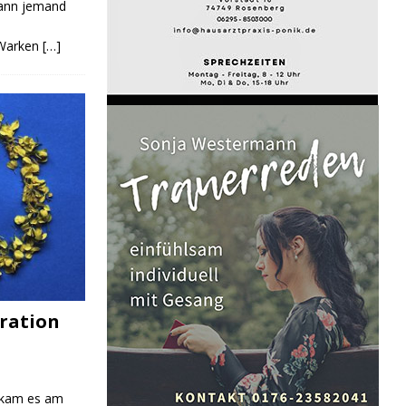
Kann jemand
 Warken
[…]
ration
 kam es am