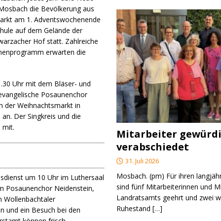
 Mosbach die Bevölkerung aus
smarkt am 1. Adventswochenende
chule auf dem Gelände der
rzacher Hof statt. Zahlreiche
menprogramm erwarten die
.30 Uhr mit dem Bläser- und
 evangelische Posaunenchor
h der Weihnachtsmarkt in
an. Der Singkreis und die
 mit.
Mitarbeiter gewürd
verabschiedet
31. Juli 2026
Mosbach. (pm) Für ihren langjäh
sdienst um 10 Uhr im Luthersaal
sind fünf Mitarbeiterinnen und M
em Posaunenchor Neidenstein,
Landratsamts geehrt und zwei we
 Wollenbachtaler
Ruhestand
[…]
en und ein Besuch bei den
rstamt können frisch