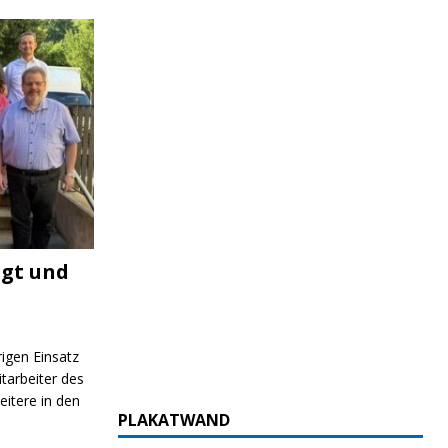
igt und
rigen Einsatz
itarbeiter des
itere in den
PLAKATWAND