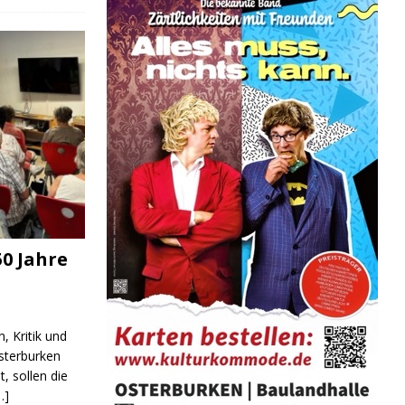
0 Jahre
, Kritik und
sterburken
t, sollen die
…]