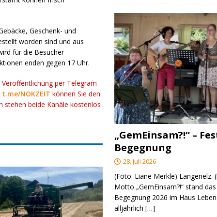
Gebäcke, Geschenk- und
estellt worden sind und aus
ird für die Besucher
aktionen enden gegen 17 Uhr.
r Veröffentlichung per Telegram
k
t.me/NOKZEIT
können Sie den
ch stehen beide Kanäle kostenlos
„GemEinsam?!“ – Fes
Begegnung
28. Juli 2026
(Foto: Liane Merkle) Langenelz.
Motto „GemEinsam?!“ stand das 
Begegnung 2026 im Haus Lebens
alljährlich
[…]