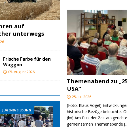
ahren auf
cher unterwegs
026
Frische Farbe für den
Waggon
05. August 2026
Themenabend zu „25
USA“
25. Juli 2026
(Foto: Klaus Vogel) Entwicklungen
NG
JUGEND/BILDUNG
JUGEND/BILDUNG
historische Bezüge beleuchtet O
(kv) Am Puls der Zeit ausgerichte
gemeinsamen Themenabende
[