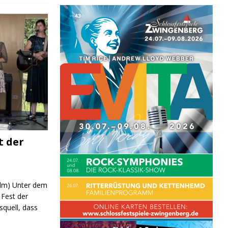
t der
 (lm) Unter dem
Fest der
quell, dass