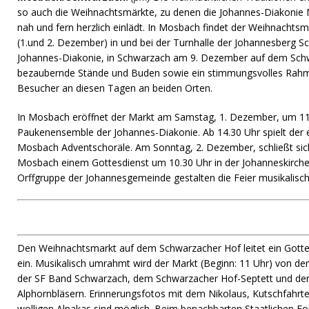
so auch die Weihnachtsmärkte, zu denen die Johannes-Diakonie
nah und fern herzlich einlädt. In Mosbach findet der Weihnacht
(1.und 2. Dezember) in und bei der Turnhalle der Johannesberg S
Johannes-Diakonie, in Schwarzach am 9. Dezember auf dem Schwa
bezaubernde Stände und Buden sowie ein stimmungsvolles Rah
Besucher an diesen Tagen an beiden Orten.
In Mosbach eröffnet der Markt am Samstag, 1. Dezember, um 11
Paukenensemble der Johannes-Diakonie. Ab 14.30 Uhr spielt der
Mosbach Adventschoräle. Am Sonntag, 2. Dezember, schließt sic
Mosbach einem Gottesdienst um 10.30 Uhr in der Johanneskirche 
Orffgruppe der Johannesgemeinde gestalten die Feier musikalisch
Den Weihnachtsmarkt auf dem Schwarzacher Hof leitet ein Gotte
ein. Musikalisch umrahmt wird der Markt (Beginn: 11 Uhr) von d
der SF Band Schwarzach, dem Schwarzacher Hof-Septett und den
Alphornbläsern. Erinnerungsfotos mit dem Nikolaus, Kutschfahrt
wolligen Alpakas sind möglich. Beim benachbarten Staatlichen Fo