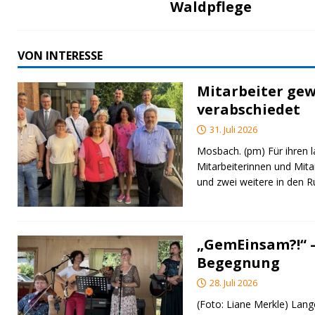
Waldpflege
VON INTERESSE
Mitarbeiter gew
verabschiedet
31. Juli 2026
Mosbach. (pm) Für ihren l
Mitarbeiterinnen und Mita
und zwei weitere in den 
„GemEinsam?!“ –
Begegnung
28. Juli 2026
(Foto: Liane Merkle) Lan