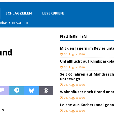
SCHLAGZEILEN
LESERBRIEFE
BLAULICHT
rgerservice
SONSTIGES
NEUIGKEITEN
ger
TOP
Mit den Jägern im Revier un
ngeschlagen
BLAULICHT
und
06. August 2026
ICHT
Unfallflucht auf Klinikparkpl
AULICHT
06. August 2026
Seit 66 Jahren auf Mähdresc
gs
JUGEND/BILDUNG
unterwegs
BLAULICHT
06. August 2026
Wohnhäuser nach Brand un
nterwegs
TOP
06. August 2026
hnbar
BLAULICHT
Leiche aus Kocherkanal geb
in
06. August 2026