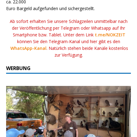
ca. 22.000
Euro Bargeld aufgefunden und sichergestellt.
Ab sofort erhalten Sie unsere Schlagzeilen unmittelbar nach
der Veröffentlichung per Telegram oder Whatsapp auf Ihr
Smartphone bzw. Tablet. Unter dem Link
t.me/NOKZEIT
können Sie den Telegram-Kanal und hier gibt es den
WhatsApp-Kanal
. Natürlich stehen beide Kanäle kostenlos
zur Verfügung.
WERBUNG