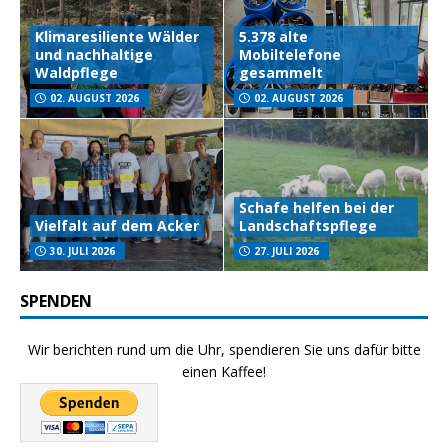
Klimaresiliente Wälder
5.378 alte
und nachhaltige
Mobiltelefone
Waldpflege
gesammelt
02. AUGUST 2026
02. AUGUST 2026
Schafe helfen bei der
Vielfalt auf dem Acker
Landschaftspflege
30. JULI 2026
27. JULI 2026
SPENDEN
Wir berichten rund um die Uhr, spendieren Sie uns dafür bitte
einen Kaffee!