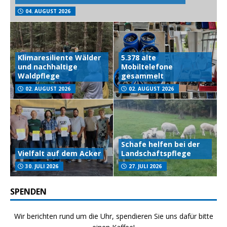
04. AUGUST 2026
Klimaresiliente Wälder
5.378 alte
und nachhaltige
Mobiltelefone
Waldpflege
gesammelt
02. AUGUST 2026
02. AUGUST 2026
Schafe helfen bei der
Vielfalt auf dem Acker
Landschaftspflege
30. JULI 2026
27. JULI 2026
SPENDEN
Wir berichten rund um die Uhr, spendieren Sie uns dafür bitte