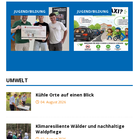
END/BILDUNG
JUGEND/BILDUNG
JUGEND/B
Prev
Nex
ious
t
UMWELT
Kühle Orte auf einen Blick
04. August 2026
Klimaresiliente Wälder und nachhaltige
Waldpflege
02. August 2026