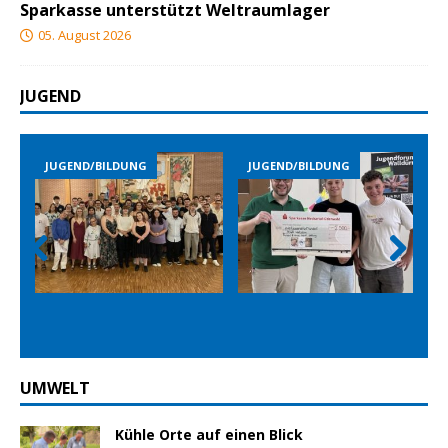
Sparkasse unterstützt Weltraumlager
05. August 2026
JUGEND
LDUNG
JUGEND/BILDUNG
JUGEND/BILDUNG
Prev
Nex
ious
t
UMWELT
Kühle Orte auf einen Blick