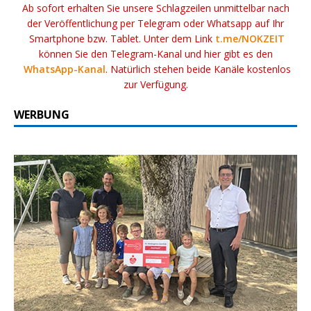
Ab sofort erhalten Sie unsere Schlagzeilen unmittelbar nach
der Veröffentlichung per Telegram oder Whatsapp auf Ihr
Smartphone bzw. Tablet. Unter dem Link
t.me/NOKZEIT
können Sie den Telegram-Kanal und hier gibt es den
WhatsApp-Kanal
. Natürlich stehen beide Kanäle kostenlos
zur Verfügung.
WERBUNG