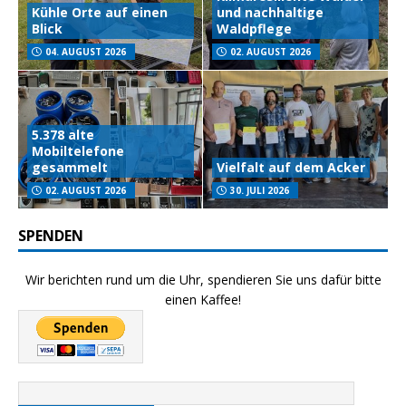
Kühle Orte auf einen
und nachhaltige
Blick
Waldpflege
04. AUGUST 2026
02. AUGUST 2026
5.378 alte
Mobiltelefone
gesammelt
Vielfalt auf dem Acker
02. AUGUST 2026
30. JULI 2026
SPENDEN
Wir berichten rund um die Uhr, spendieren Sie uns dafür bitte
einen Kaffee!