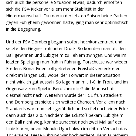
sich auch die personelle Situation etwas, dadurch erhofften
sich die FSV-Kicker vor allem mehr Stabilität in der
Hintermannschaft. Da man in der letzten Saison beide Partien
gegen Eubigheim gewonnen hatte, ging man sehr optimistisch
in die Begegnung.
Und der FSV Dornberg begann sofort hochkonzentriert und
setzte den Gegner früh unter Druck. So konnten man oft den
Ball gewinnen und Eubigheim zu Fehlern zwingen. Und wie im
letzten Spiel ging man früh in Führung, Torschütze war wieder
Frederik Böna. Einen toll getretenen Freistoß versenkte er
direkt im langen Eck, wobei der Torwart in dieser Situation
nicht wirklich gut aussah. So lage man mit 1-0 in Front und im
Gegensatz zum Spiel in Berolzheim ließ die Mannschaft
diesmal nicht nach. Weiterhin wurde der FCE früh attackiert
und Dornberg erspielte sich weitere Chancen. Vor allem nach
Standards war man sehr gefährlich und so fiel nach einer Ecke
dann auch das 2-0. Nachdem die Eckstoß bekam Eubigheim
den Ball nicht weg, konnte zunächst noch zwei Mal auf der
Linie klären, bevor Menulu Ugochukwu im dritten Versuch das
Tor erzielte. Diese Führung war hochverdient, denn Eubigheim