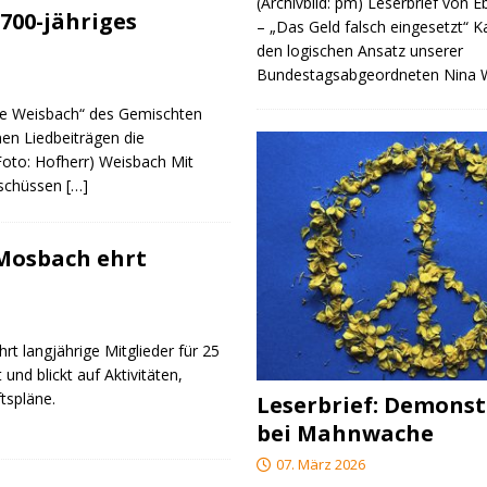
(Archivbild: pm) Leserbrief von 
700-jähriges
– „Das Geld falsch eingesetzt“ 
den logischen Ansatz unserer
Bundestagsabgeordneten Nina
re Weisbach“ des Gemischten
nen Liedbeiträgen die
(Foto: Hofherr) Weisbach Mit
rschüssen
[…]
 Mosbach ehrt
rt langjährige Mitglieder für 25
 und blickt auf Aktivitäten,
tspläne.
Leserbrief: Demonst
bei Mahnwache
07. März 2026