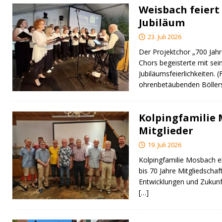
Weisbach feiert 
Jubiläum
23. Juli 2026
Der Projektchor „700 Jah
Chors begeisterte mit sei
Jubiläumsfeierlichkeiten. 
ohrenbetäubenden Bölle
Kolpingfamilie
Mitglieder
19. Juli 2026
Kolpingfamilie Mosbach eh
bis 70 Jahre Mitgliedschaft
Entwicklungen und Zukunf
[…]