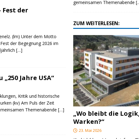
gemeinsamen Themenabende
[
 Fest der
ZUM WEITERLESEN:
genelz. (lm) Unter dem Motto
 Fest der Begegnung 2026 im
ljährlich
[…]
 „250 Jahre USA“
klungen, Kritik und historische
urken (kv) Am Puls der Zeit
e gemeinsamen Themenabende
[…]
„Wo bleibt die Logik
Warken?“
23. Mai 2026