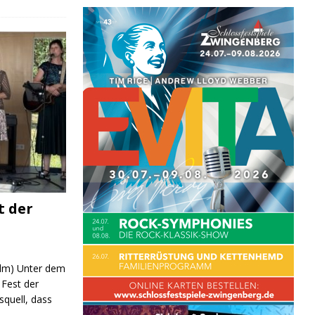
ND/BILDUNG
JUGEND/BILDUNG
JUGEND/BIL
t der
 (lm) Unter dem
Fest der
quell, dass