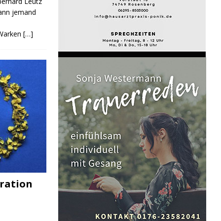
Eberhard Leutz
Kann jemand
 Warken
[…]
ration