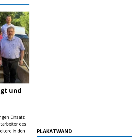
igt und
rigen Einsatz
itarbeiter des
itere in den
PLAKATWAND