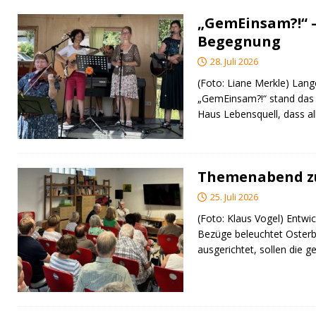
„GemEinsam?!“ –
Begegnung
28. Juli 2026
(Foto: Liane Merkle) Lan
„GemEinsam?!“ stand das
Haus Lebensquell, dass al
Themenabend zu
25. Juli 2026
(Foto: Klaus Vogel) Entwic
Bezüge beleuchtet Osterb
ausgerichtet, sollen di