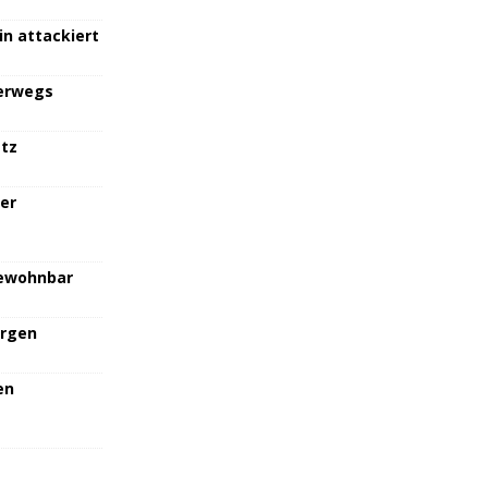
in attackiert
terwegs
atz
her
bewohnbar
orgen
en