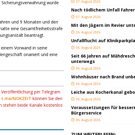
07. August 2026
der Sicherungsverwahrung wurde
Nach tödlichem Unfall Fahrer
07. August 2026
 Jahren und 9 Monaten und den
Mit den Jägern im Revier un
hatte eine Gesamtfreiheitsstrafe
06. August 2026
hungsanstalt beantragt.
Unfallflucht auf Klinikparkpl
r einem Vorwand in seine
06. August 2026
dengeschäft onaniert und eine
Seit 66 Jahren auf Mähdresc
unterwegs
06. August 2026
Wohnhäuser nach Brand un
06. August 2026
r Veröffentlichung per Telegram
Leiche aus Kocherkanal geb
k
t.me/NOKZEIT
können Sie den
06. August 2026
ch stehen beide Kanäle kostenlos
Voraussetzungen für besser
Bürgerservice
06. August 2026
ZUM WEITERLESEN: