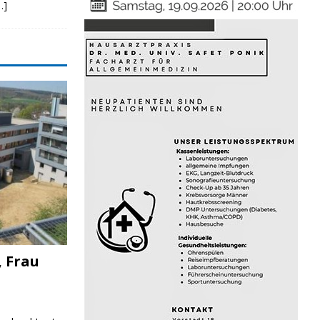
…]
, Frau