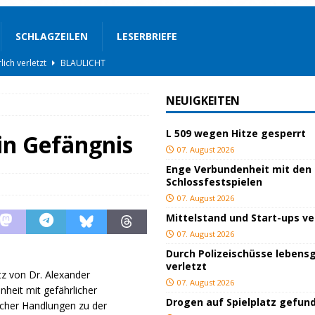
SCHLAGZEILEN
LESERBRIEFE
lich verletzt
BLAULICHT
BLAULICHT
ackiert
BLAULICHT
NEUIGKEITEN
gs
JUGEND/BILDUNG
L 509 wegen Hitze gesperrt
 in Gefängnis
BLAULICHT
07. August 2026
nterwegs
TOP
Enge Verbundenheit mit den
Schlossfestspielen
hnbar
BLAULICHT
07. August 2026
STIGES
Mittelstand und Start-ups v
07. August 2026
ssfestspielen
KULTUR
Durch Polizeischüsse lebensg
TOP
verletzt
z von Dr. Alexander
07. August 2026
heit mit gefährlicher
Drogen auf Spielplatz gefun
scher Handlungen zu der