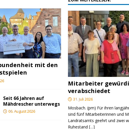
bundenheit mit den
stspielen
026
Mitarbeiter gewürd
verabschiedet
Seit 66 Jahren auf
31. Juli 2026
Mähdrescher unterwegs
Mosbach. (pm) Für ihren langjäh
06. August 2026
sind fünf Mitarbeiterinnen und M
Landratsamts geehrt und zwei we
Ruhestand
[…]