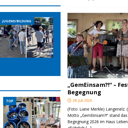
JUGEND/BILDUNG
JUGEND/BILDUNG
JUGE
„GemEinsam?!“ – Fes
Begegnung
28. Juli 2026
TOP
(Foto: Liane Merkle) Langenelz.
Motto „GemEinsam?!“ stand das 
Begegnung 2026 im Haus Lebens
alljährlich
[…]