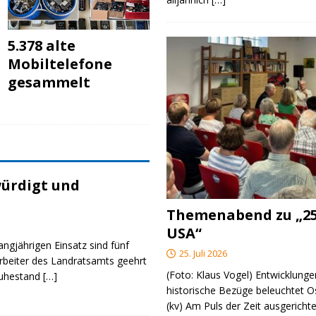
5.378 alte
Mobiltelefone
gesammelt
ürdigt und
Themenabend zu „25
USA“
angjährigen Einsatz sind fünf
25. Juli 2026
rbeiter des Landratsamts geehrt
(Foto: Klaus Vogel) Entwicklungen
Ruhestand
[…]
historische Bezüge beleuchtet O
(kv) Am Puls der Zeit ausgerichte