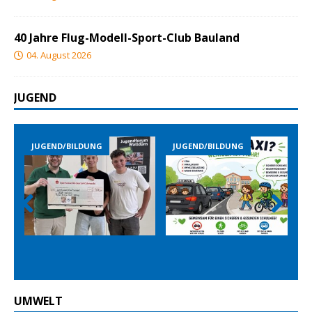
40 Jahre Flug-Modell-Sport-Club Bauland
04. August 2026
JUGEND
END/BILDUNG
JUGEND/BILDUNG
JUGEND/B
Prev
Nex
ious
t
UMWELT