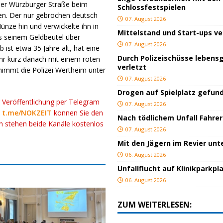
imer Würzburger Straße beim
Schlossfestspielen
n. Der nur gebrochen deutsch
07. August 2026
ze hin und verwickelte ihn in
Mittelstand und Start-ups v
us seinem Geldbeutel über
07. August 2026
ist etwa 35 Jahre alt, hat eine
Durch Polizeischüsse lebensg
hr kurz danach mit einem roten
verletzt
nimmt die Polizei Wertheim unter
07. August 2026
Drogen auf Spielplatz gefun
r Veröffentlichung per Telegram
07. August 2026
k
t.me/NOKZEIT
können Sie den
Nach tödlichem Unfall Fahrer
ch stehen beide Kanäle kostenlos
07. August 2026
Mit den Jägern im Revier un
06. August 2026
Unfallflucht auf Klinikparkpl
06. August 2026
ZUM WEITERLESEN: