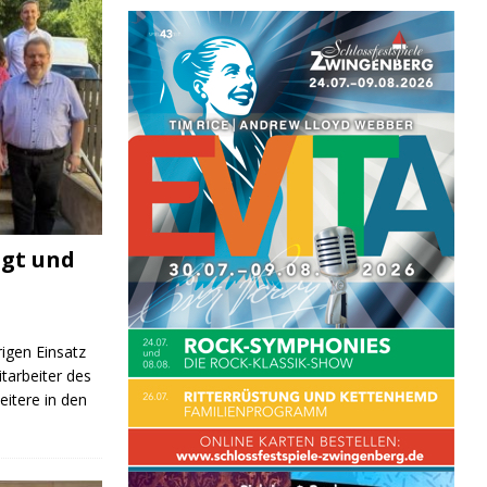
igt und
rigen Einsatz
itarbeiter des
itere in den