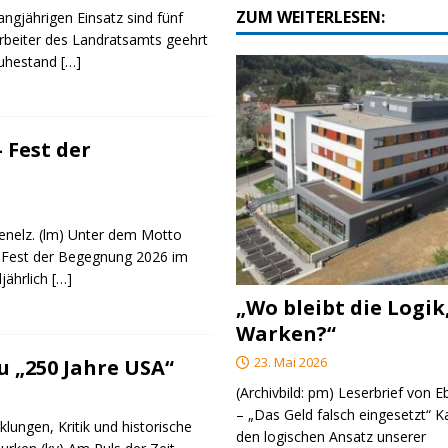
ZUM WEITERLESEN:
angjährigen Einsatz sind fünf
rbeiter des Landratsamts geehrt
Ruhestand
[…]
 Fest der
genelz. (lm) Unter dem Motto
 Fest der Begegnung 2026 im
ljährlich
[…]
„Wo bleibt die Logik
Warken?“
23. Mai 2026
 „250 Jahre USA“
(Archivbild: pm) Leserbrief von 
– „Das Geld falsch eingesetzt“ 
klungen, Kritik und historische
den logischen Ansatz unserer