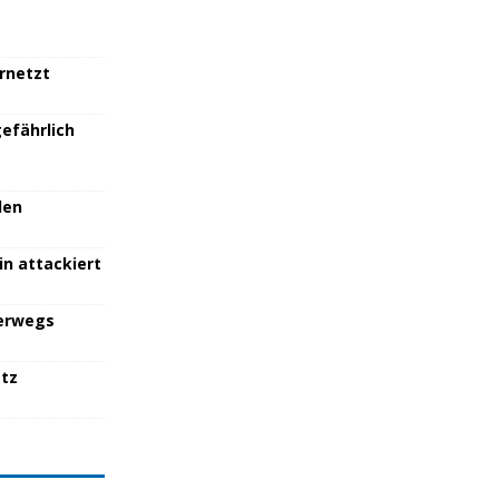
ernetzt
efährlich
den
in attackiert
terwegs
atz