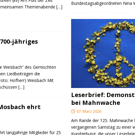
urken (kv) Am Puls der Zeit
Bundestagsabgeordneten Nina
e gemeinsamen Themenabende
[…]
700-jähriges
re Weisbach“ des Gemischten
nen Liedbeiträgen die
(Foto: Hofherr) Weisbach Mit
rschüssen
[…]
Leserbrief: Demonst
bei Mahnwache
 Mosbach ehrt
07. März 2026
Am Rande der 125. Mahnwache
vergangenen Samstag zu einer w
rt langjährige Mitglieder für 25
Kundgebung, die unser Leserbrie