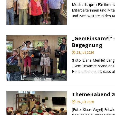
Mosbach. (pm) Für ihren l
Mitarbeiterinnen und Mita
und zwei weitere in den 
„GemEinsam?!“ –
Begegnung
28. Juli 2026
(Foto: Liane Merkle) Lan
„GemEinsam?!“ stand das
Haus Lebensquell, dass al
Themenabend zu
25. Juli 2026
(Foto: Klaus Vogel) Entwic