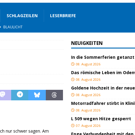
SCHLAGZEILEN
LESERBRIEFE
STIGES
ssfestspielen
KULTUR
NEUIGKEITEN
TOP
In die Sommerferien getanzt
lich verletzt
BLAULICHT
08. August 2026
BLAULICHT
Das römische Leben im Ode
ackiert
BLAULICHT
08. August 2026
Goldene Hochzeit in der neu
GEND/BILDUNG
08. August 2026
d
KULTUR
Motorradfahrer stirbt in Kli
eimat
GESELLSCHAFT
08. August 2026
L 509 wegen Hitze gesperrt
BLAULICHT
07. August 2026
sich nur schwer sagen. Am
Enge Verbundenheit mit den