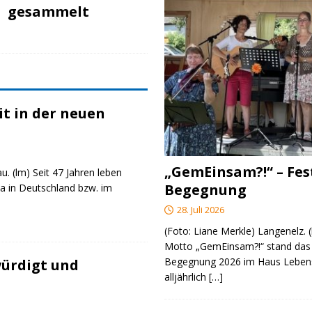
gesammelt
t in der neuen
„GemEinsam?!“ – Fes
u. (lm) Seit 47 Jahren leben
Begegnung
a in Deutschland bzw. im
28. Juli 2026
(Foto: Liane Merkle) Langenelz.
Motto „GemEinsam?!“ stand das 
Begegnung 2026 im Haus Lebens
ürdigt und
alljährlich
[…]