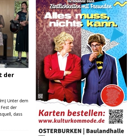
t der
 (lm) Unter dem
Fest der
quell, dass