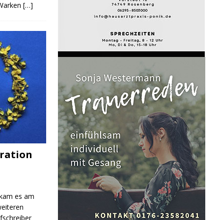
 Warken
[…]
ration
 kam es am
eiteren
fschreiber