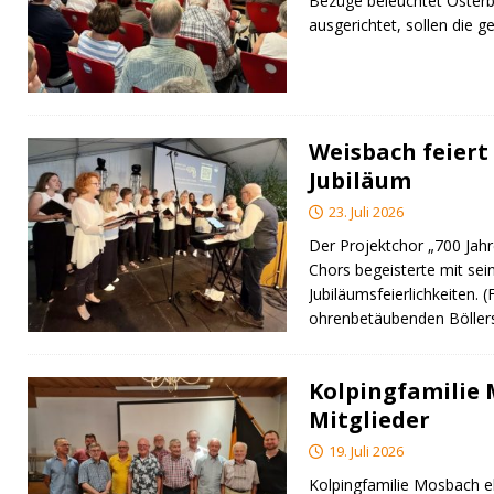
Bezüge beleuchtet Osterb
ausgerichtet, sollen di
Weisbach feiert 
Jubiläum
23. Juli 2026
Der Projektchor „700 Jah
Chors begeisterte mit sei
Jubiläumsfeierlichkeiten. 
ohrenbetäubenden Bölle
Kolpingfamilie
Mitglieder
19. Juli 2026
Kolpingfamilie Mosbach eh