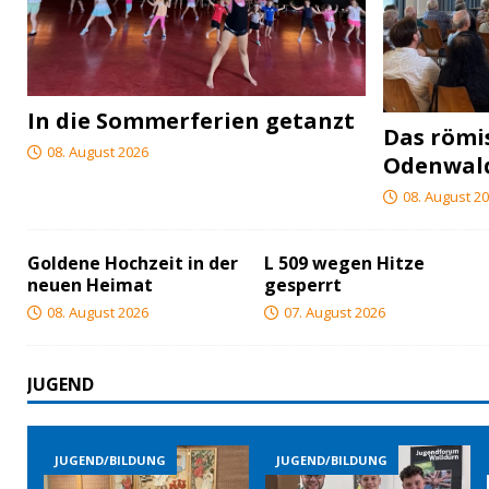
In die Sommerferien getanzt
Das röm
08. August 2026
Odenwal
08. August 2
Goldene Hochzeit in der
L 509 wegen Hitze
neuen Heimat
gesperrt
08. August 2026
07. August 2026
JUGEND
ND/BILDUNG
JUGEND/BILDUNG
JUGEND/BIL