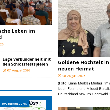
ische Leben im
d
026
Enge Verbundenheit mit
Goldene Hochzeit in
den Schlossfestspielen
neuen Heimat
07. August 2026
08. August 2026
(Foto: Liane Merkle) Mudau. (lm)
leben Fatima und Miloudi Benalia
Deutschland bzw. im Odenwald.
DUNG
JUGEND/BILDUNG
JUGEND/BILDUNG