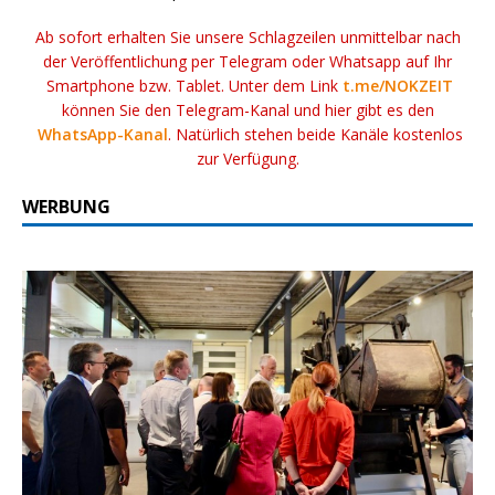
Ab sofort erhalten Sie unsere Schlagzeilen unmittelbar nach
der Veröffentlichung per Telegram oder Whatsapp auf Ihr
Smartphone bzw. Tablet. Unter dem Link
t.me/NOKZEIT
können Sie den Telegram-Kanal und hier gibt es den
WhatsApp-Kanal
. Natürlich stehen beide Kanäle kostenlos
zur Verfügung.
WERBUNG