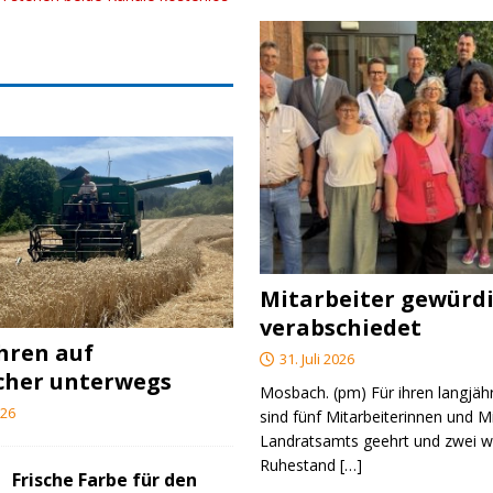
Mitarbeiter gewürd
verabschiedet
ahren auf
31. Juli 2026
cher unterwegs
Mosbach. (pm) Für ihren langjäh
026
sind fünf Mitarbeiterinnen und M
Landratsamts geehrt und zwei we
Ruhestand
[…]
Frische Farbe für den