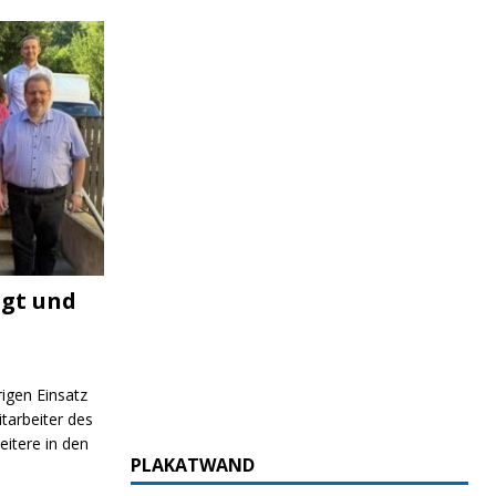
igt und
rigen Einsatz
itarbeiter des
itere in den
PLAKATWAND