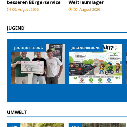
besseren Bürgerservice
Weltraumlager
06. August 2026
05. August 2026
JUGEND
G
JUGEND/BILDUNG
JUGEND/BILDUNG
UMWELT