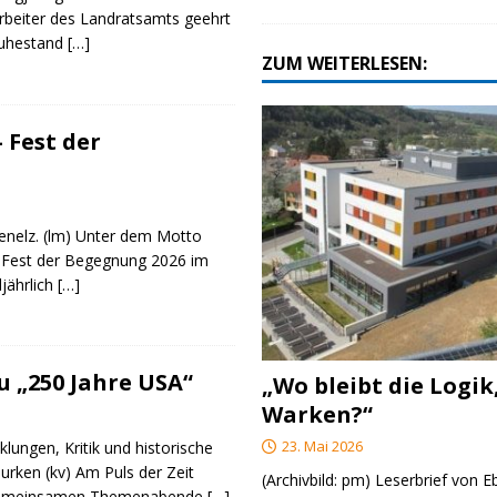
rbeiter des Landratsamts geehrt
Ruhestand
[…]
ZUM WEITERLESEN:
 Fest der
genelz. (lm) Unter dem Motto
 Fest der Begegnung 2026 im
ljährlich
[…]
 „250 Jahre USA“
„Wo bleibt die Logik
Warken?“
23. Mai 2026
klungen, Kritik und historische
urken (kv) Am Puls der Zeit
(Archivbild: pm) Leserbrief von 
e gemeinsamen Themenabende
[…]