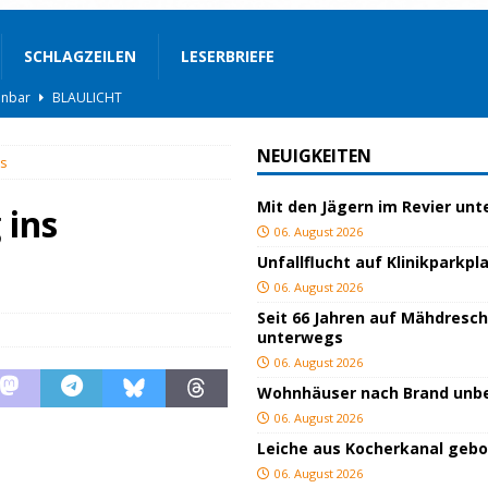
SCHLAGZEILEN
LESERBRIEFE
BLAULICHT
rgerservice
SONSTIGES
NEUIGKEITEN
us
ger
TOP
Mit den Jägern im Revier un
ngeschlagen
BLAULICHT
 ins
06. August 2026
ICHT
Unfallflucht auf Klinikparkpl
AULICHT
06. August 2026
Seit 66 Jahren auf Mähdresc
gs
JUGEND/BILDUNG
unterwegs
BLAULICHT
06. August 2026
Wohnhäuser nach Brand un
nterwegs
TOP
06. August 2026
hnbar
BLAULICHT
Leiche aus Kocherkanal geb
06. August 2026