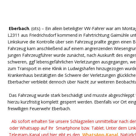
Eberbach
. (ots) – Ein allein beteiligter VW-Fahrer war am Mon
L2311 aus Friedrichsdorf kommend in Fahrtrichtung Gaimühle unte
Linkskurve die Kontrolle über sein Fahrzeug prallte gegen einen
Fahrzeug kam anschließend auf einem angrenzenden Wiesengru
jungen Fahrzeugführer wurde zunächst, nach Auskunft des einge
schweren, ggf lebensgefährlichen Verletzungen ausgegangen, we
zum Transport in eine Klinik in Ludwigshafen hinzugezogen wurd
Krankenhaus bestätigten die Schwere der Verletzungen glückliche
Eberbacher verbleibt dennoch über Nacht zur weiteren Beobacht
Das Fahrzeug wurde stark beschädigt und musste abgeschleppt
hierzu kurzfristig komplett gesperrt werden. Ebenfalls vor Ort ei
freiwilligen Feuerwehr Eberbach.
Ab sofort erhalten Sie unsere Schlagzeilen unmittelbar nach de
oder Whatsapp auf Ihr Smartphone bzw. Tablet. Unter dem Lin
Telegram-Kanal und hier gibt es den
WhatsApp-Kanal
. Natürli