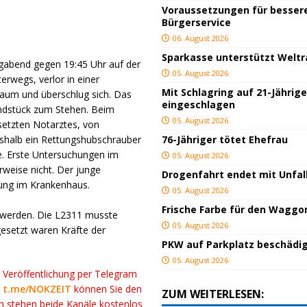
Voraussetzungen für besser
Bürgerservice
06. August 2026
Sparkasse unterstützt Welt
tagabend gegen 19:45 Uhr auf der
05. August 2026
rwegs, verlor in einer
Mit Schlagring auf 21-Jährig
 Baum und überschlug sich. Das
eingeschlagen
ndstück zum Stehen. Beim
05. August 2026
setzten Notarztes, von
shalb ein Rettungshubschrauber
76-Jähriger tötet Ehefrau
e. Erste Untersuchungen im
05. August 2026
rweise nicht. Der junge
Drogenfahrt endet mit Unfal
ung im Krankenhaus.
05. August 2026
Frische Farbe für den Waggo
 werden. Die L2311 musste
05. August 2026
ngesetzt waren Kräfte der
PKW auf Parkplatz beschädi
05. August 2026
r Veröffentlichung per Telegram
k
t.me/NOKZEIT
können Sie den
ZUM WEITERLESEN:
ch stehen beide Kanäle kostenlos