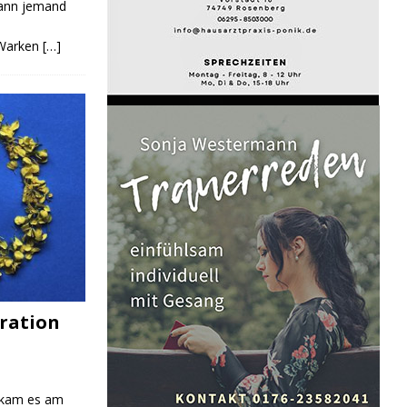
Kann jemand
 Warken
[…]
ration
 kam es am