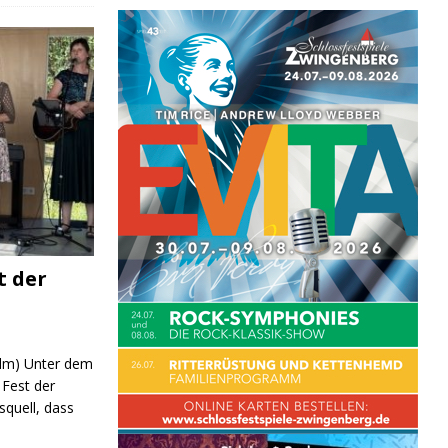
JUGEND/BILDUNG
t der
 (lm) Unter dem
Fest der
quell, dass