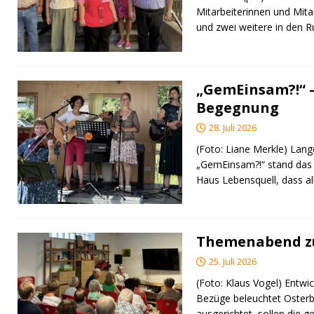
Mitarbeiterinnen und Mita
und zwei weitere in den 
„GemEinsam?!“ –
Begegnung
28. Juli 2026
(Foto: Liane Merkle) Lan
„GemEinsam?!“ stand das
Haus Lebensquell, dass al
Themenabend zu
25. Juli 2026
(Foto: Klaus Vogel) Entwic
Bezüge beleuchtet Osterb
ausgerichtet, sollen di