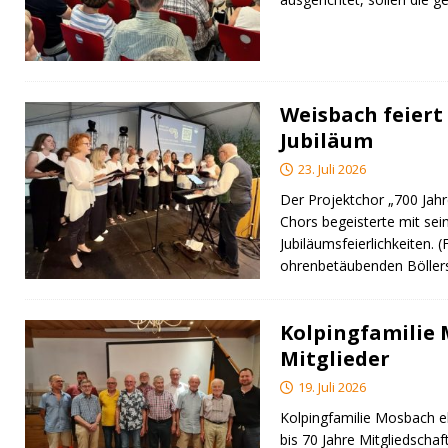
Weisbach feiert 
Jubiläum
23. Juli 2026
Der Projektchor „700 Jah
Chors begeisterte mit sei
Jubiläumsfeierlichkeiten. 
ohrenbetäubenden Bölle
Kolpingfamilie
Mitglieder
19. Juli 2026
Kolpingfamilie Mosbach eh
bis 70 Jahre Mitgliedschaft