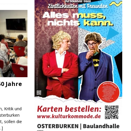
0 Jahre
, Kritik und
sterburken
t, sollen die
…]