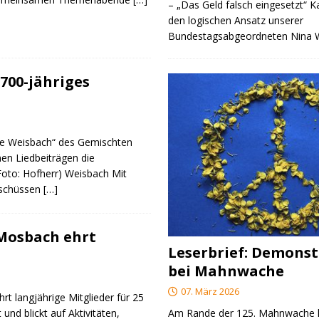
– „Das Geld falsch eingesetzt“ 
den logischen Ansatz unserer
Bundestagsabgeordneten Nina
700-jähriges
re Weisbach“ des Gemischten
nen Liedbeiträgen die
(Foto: Hofherr) Weisbach Mit
rschüssen
[…]
 Mosbach ehrt
Leserbrief: Demonst
bei Mahnwache
07. März 2026
rt langjährige Mitglieder für 25
 und blickt auf Aktivitäten,
Am Rande der 125. Mahnwache