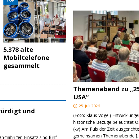
TOP
5.378 alte
Mobiltelefone
gesammelt
Themenabend zu „25
USA“
25. Juli 2026
ürdigt und
(Foto: Klaus Vogel) Entwicklungen
historische Bezüge beleuchtet O
(kv) Am Puls der Zeit ausgerichte
gemeinsamen Themenabende
[
angjährigen Einsatz sind fünf