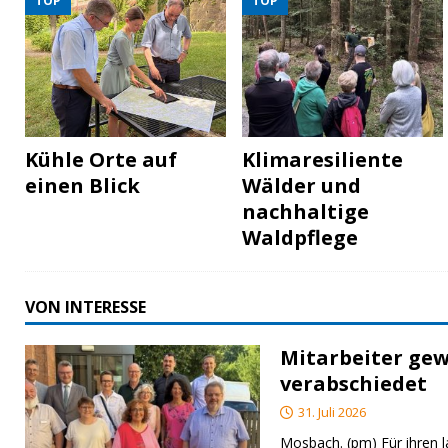
TOP
TOP
Kühle Orte auf
Klimaresiliente
einen Blick
Wälder und
nachhaltige
Waldpflege
VON INTERESSE
Mitarbeiter gew
verabschiedet
31. Juli 2026
Mosbach. (pm) Für ihren l