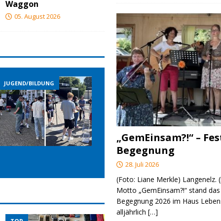
Waggon
05. August 2026
JUGEND/BILDUNG
JUGEND/BILDUNG
„GemEinsam?!“ – Fes
Begegnung
28. Juli 2026
(Foto: Liane Merkle) Langenelz.
Motto „GemEinsam?!“ stand das 
Begegnung 2026 im Haus Lebens
alljährlich
[…]