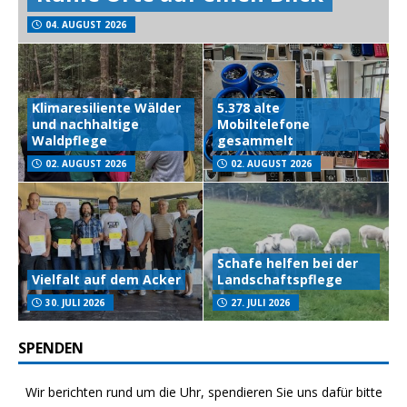
04. AUGUST 2026
Klimaresiliente Wälder
5.378 alte
und nachhaltige
Mobiltelefone
Waldpflege
gesammelt
02. AUGUST 2026
02. AUGUST 2026
Schafe helfen bei der
Vielfalt auf dem Acker
Landschaftspflege
30. JULI 2026
27. JULI 2026
SPENDEN
Wir berichten rund um die Uhr, spendieren Sie uns dafür bitte