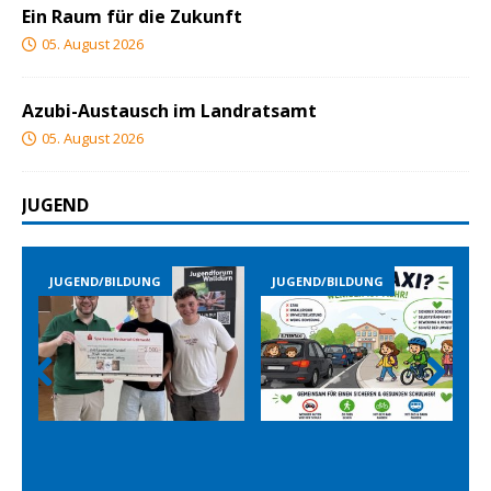
Ein Raum für die Zukunft
05. August 2026
Azubi-Austausch im Landratsamt
05. August 2026
JUGEND
JUGEND/BILDUNG
JUGEND/BILDUNG
JUG
Prev
Nex
ious
t