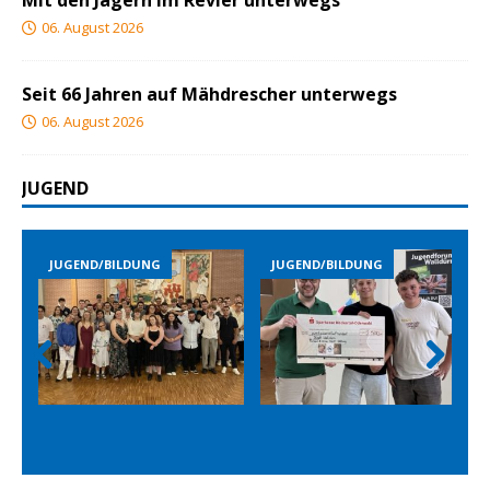
Mit den Jägern im Revier unterwegs
06. August 2026
Seit 66 Jahren auf Mähdrescher unterwegs
06. August 2026
JUGEND
JUGEND/BILDUNG
JUGEND/BILDUNG
JUGEND
Prev
Nex
ious
t