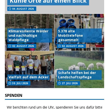
Kühle Orte auf einen Blick
04. AUGUST 2026
Klimaresiliente Wälder
5.378 alte
und nachhaltige
Mobiltelefone
Waldpflege
gesammelt
02. AUGUST 2026
02. AUGUST 2026
Schafe helfen bei der
Vielfalt auf dem Acker
Landschaftspflege
30. JULI 2026
27. JULI 2026
SPENDEN
Wir berichten rund um die Uhr, spendieren Sie uns dafür bitte