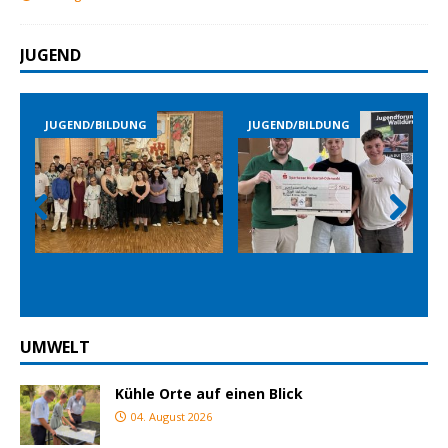
JUGEND
D/BILDUNG
JUGEND/BILDUNG
JUGEND/BILD
Prev
Nex
ious
t
UMWELT
Kühle Orte auf einen Blick
04. August 2026