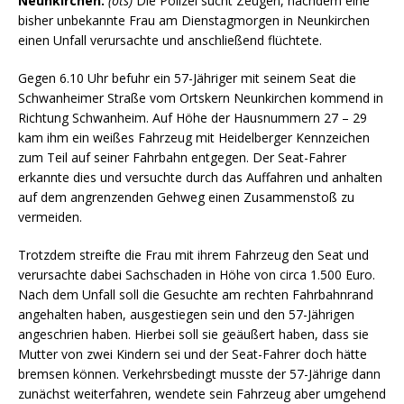
Neunkirchen.
(ots)
Die Polizei sucht Zeugen, nachdem eine
bisher unbekannte Frau am Dienstagmorgen in Neunkirchen
einen Unfall verursachte und anschließend flüchtete.
Gegen 6.10 Uhr befuhr ein 57-Jähriger mit seinem Seat die
Schwanheimer Straße vom Ortskern Neunkirchen kommend in
Richtung Schwanheim. Auf Höhe der Hausnummern 27 – 29
kam ihm ein weißes Fahrzeug mit Heidelberger Kennzeichen
zum Teil auf seiner Fahrbahn entgegen. Der Seat-Fahrer
erkannte dies und versuchte durch das Auffahren und anhalten
auf dem angrenzenden Gehweg einen Zusammenstoß zu
vermeiden.
Trotzdem streifte die Frau mit ihrem Fahrzeug den Seat und
verursachte dabei Sachschaden in Höhe von circa 1.500 Euro.
Nach dem Unfall soll die Gesuchte am rechten Fahrbahnrand
angehalten haben, ausgestiegen sein und den 57-Jährigen
angeschrien haben. Hierbei soll sie geäußert haben, dass sie
Mutter von zwei Kindern sei und der Seat-Fahrer doch hätte
bremsen können. Verkehrsbedingt musste der 57-Jährige dann
zunächst weiterfahren, wendete sein Fahrzeug aber umgehend