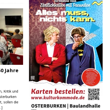
0 Jahre
, Kritik und
sterburken
t, sollen die
…]