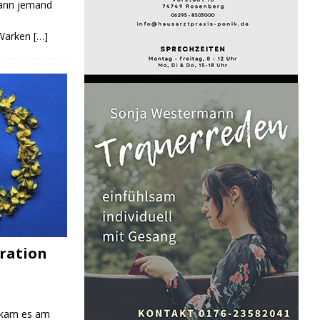
Kann jemand
 Warken
[…]
ration
 kam es am