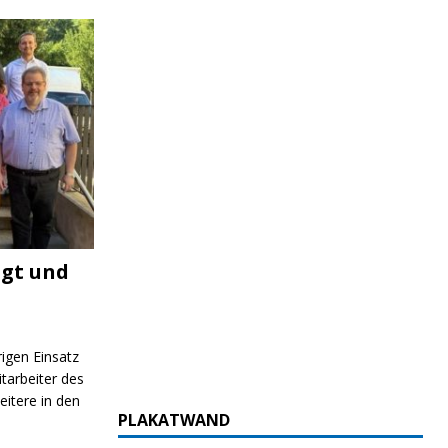
igt und
rigen Einsatz
itarbeiter des
itere in den
PLAKATWAND