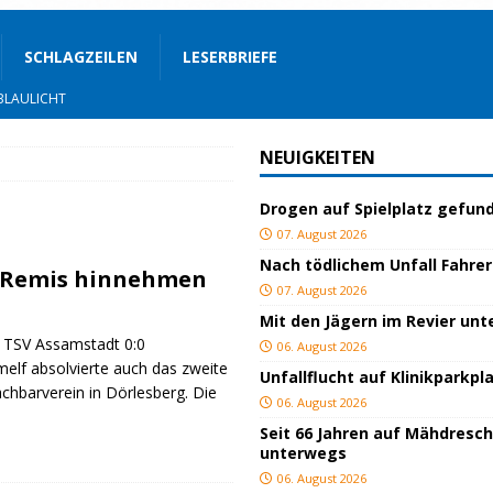
SCHLAGZEILEN
LESERBRIEFE
BLAULICHT
nterwegs
TOP
NEUIGKEITEN
hnbar
BLAULICHT
Drogen auf Spielplatz gefun
BLAULICHT
07. August 2026
rgerservice
SONSTIGES
Nach tödlichem Unfall Fahrer
 Remis hinnehmen
ger
TOP
07. August 2026
Mit den Jägern im Revier un
ngeschlagen
BLAULICHT
 TSV Assamstadt 0:0
06. August 2026
BLAULICHT
elf absolvierte auch das zweite
Unfallflucht auf Klinikparkpl
chbarverein in Dörlesberg. Die
ackiert
BLAULICHT
06. August 2026
Seit 66 Jahren auf Mähdresc
gs
JUGEND/BILDUNG
unterwegs
06. August 2026