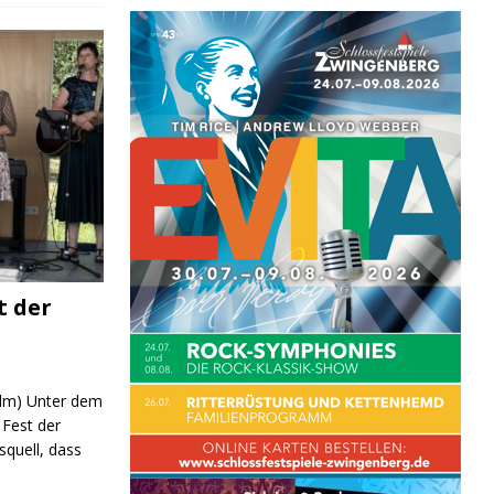
t der
 (lm) Unter dem
Fest der
quell, dass