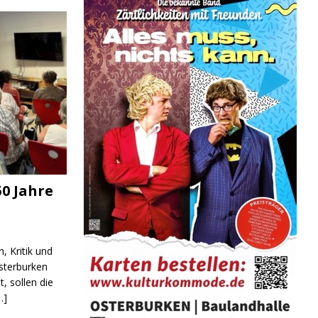
0 Jahre
, Kritik und
sterburken
t, sollen die
…]