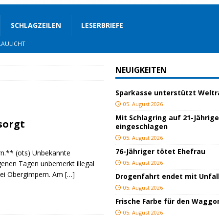
SCHLAGZEILEN
LESERBRIEFE
AULICHT
OZIALES
NEUIGKEITEN
LAULICHT
Sparkasse unterstützt Welt
05. August 2026
JUGEND/BILDUNG
Mit Schlagring auf 21-Jährig
tsorgt
eingeschlagen
Bauland
SPORT
05. August 2026
76-Jähriger tötet Ehefrau
n.** (ots) Unbekannte
ger
TOP
genen Tagen unbemerkt illegal
05. August 2026
bei Obergimpern. Am
[…]
Drogenfahrt endet mit Unfal
ngeschlagen
BLAULICHT
05. August 2026
ICHT
Frische Farbe für den Waggo
05. August 2026