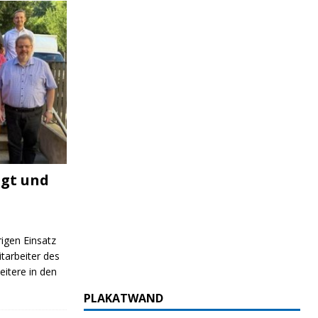
igt und
rigen Einsatz
itarbeiter des
itere in den
PLAKATWAND