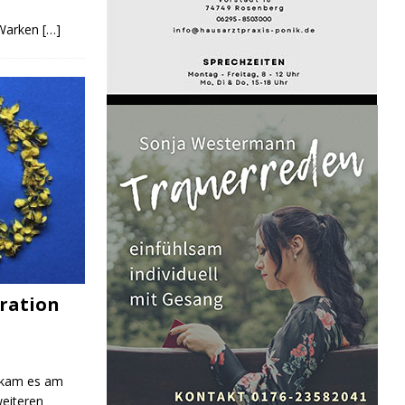
 Warken
[…]
ration
 kam es am
eiteren