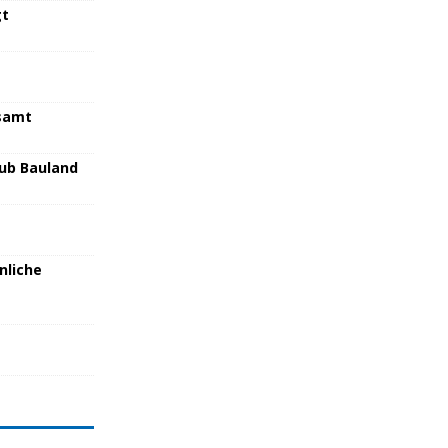
gt
samt
lub Bauland
nliche