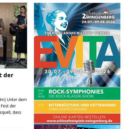
t der
 (lm) Unter dem
Fest der
quell, dass