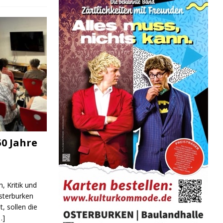
0 Jahre
, Kritik und
sterburken
t, sollen die
…]