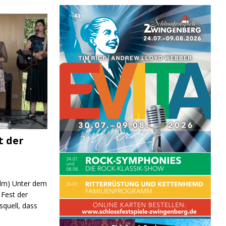
t der
 (lm) Unter dem
Fest der
quell, dass