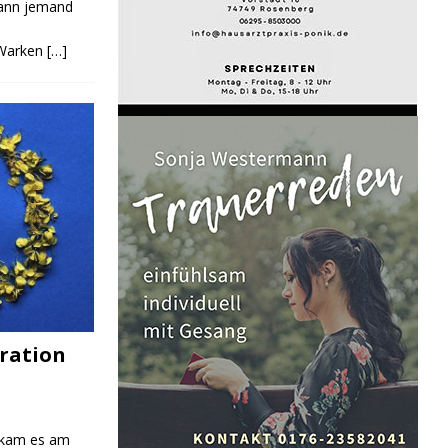
Kann jemand
 Warken
[…]
ration
 kam es am