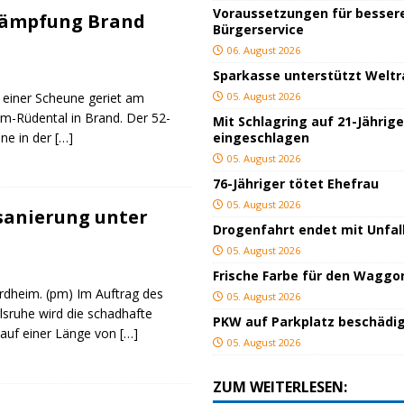
Voraussetzungen für besser
kämpfung Brand
Bürgerservice
06. August 2026
Sparkasse unterstützt Welt
 einer Scheune geriet am
05. August 2026
m-Rüdental in Brand. Der 52-
Mit Schlagring auf 21-Jährig
une in der
[…]
eingeschlagen
05. August 2026
76-Jähriger tötet Ehefrau
05. August 2026
sanierung unter
Drogenfahrt endet mit Unfal
05. August 2026
Frische Farbe für den Waggo
rdheim. (pm) Im Auftrag des
05. August 2026
lsruhe wird die schadhafte
PKW auf Parkplatz beschädi
auf einer Länge von
[…]
05. August 2026
ZUM WEITERLESEN: