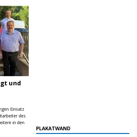
igt und
rigen Einsatz
itarbeiter des
itere in den
PLAKATWAND