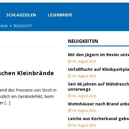
SCHLAGZEILEN
LESERBRIEFE
hnbar
BLAULICHT
BLAULICHT
NEUIGKEITEN
rgerservice
SONSTIGES
Mit den Jägern im Revier un
ger
TOP
06. August 2026
ngeschlagen
BLAULICHT
Unfallflucht auf Klinikparkpl
schen Kleinbrände
ICHT
06. August 2026
Seit 66 Jahren auf Mähdresc
AULICHT
unterwegs
rend des Pressens von Stroh in
gs
JUGEND/BILDUNG
tlich ein Gerätedefekt, beim
06. August 2026
Der
[…]
Wohnhäuser nach Brand un
BLAULICHT
06. August 2026
nterwegs
TOP
Leiche aus Kocherkanal geb
06. August 2026