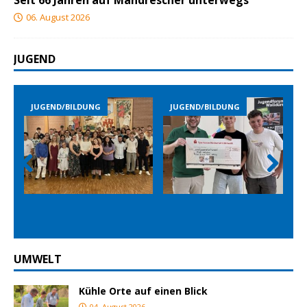
Seit 66 Jahren auf Mähdrescher unterwegs
06. August 2026
JUGEND
JUGEND/BILDUNG
JUGEND/BILDUNG
Prev
Nex
ious
t
UMWELT
Kühle Orte auf einen Blick
04. August 2026