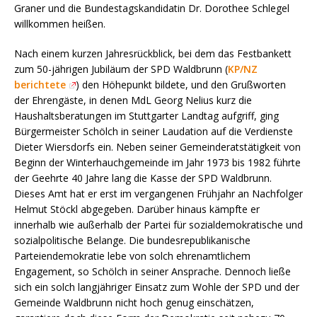
Graner und die Bundestagskandidatin Dr. Dorothee Schlegel
willkommen heißen.
Nach einem kurzen Jahresrückblick, bei dem das Festbankett
zum 50-jährigen Jubiläum der SPD Waldbrunn (
KP/NZ
berichtete
) den Höhepunkt bildete, und den Grußworten
der Ehrengäste, in denen MdL Georg Nelius kurz die
Haushaltsberatungen im Stuttgarter Landtag aufgriff, ging
Bürgermeister Schölch in seiner Laudation auf die Verdienste
Dieter Wiersdorfs ein. Neben seiner Gemeinderatstätigkeit von
Beginn der Winterhauchgemeinde im Jahr 1973 bis 1982 führte
der Geehrte 40 Jahre lang die Kasse der SPD Waldbrunn.
Dieses Amt hat er erst im vergangenen Frühjahr an Nachfolger
Helmut Stöckl abgegeben. Darüber hinaus kämpfte er
innerhalb wie außerhalb der Partei für sozialdemokratische und
sozialpolitische Belange. Die bundesrepublikanische
Parteiendemokratie lebe von solch ehrenamtlichem
Engagement, so Schölch in seiner Ansprache. Dennoch ließe
sich ein solch langjähriger Einsatz zum Wohle der SPD und der
Gemeinde Waldbrunn nicht hoch genug einschätzen,