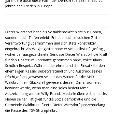
garantiere doch diese Form der Demokratie seit nahezu 70
Jahren den Frieden in Europa.
Dieter Wiersdorf habe als Sozialdemokrat nicht nur Höhen,
sondern auch Tiefen erlebt. Er habe auch in solchen Zeiten
Verantwortung übernommen und sich stets konstruktiv
eingebracht. Als Wegbegleiter habe er sich selbst oft gefragt,
woher der ausgezeichnete Genosse Dieter Wiersdorf die Kraft
für den Einsatz im Ehrenamt genommen habe, zollte Klaus
Schölch Respekt. Während der ehrenamtliche Einsatz für den
ehemaligen Kassier selbstverständlich und Ausdruck seines
Pflichtgefühls gewesen sei, sei das Wirken für die SPD
Waldbrunn ein Glücksfall gewesen, dessen Dimension erst
bewusst werde, wenn man eine solch bedeutsame
Auszeichnung wie die Willy-Brandt-Medaille überreichen dürfe.
Neben seiner Tätigkeit für die Sozialdemokratie und die
Gemeinde Waldbrunn führte Dieter Wiersdorf jahrzehntelang
die Kasse des TSV Strümpfelbrunn.