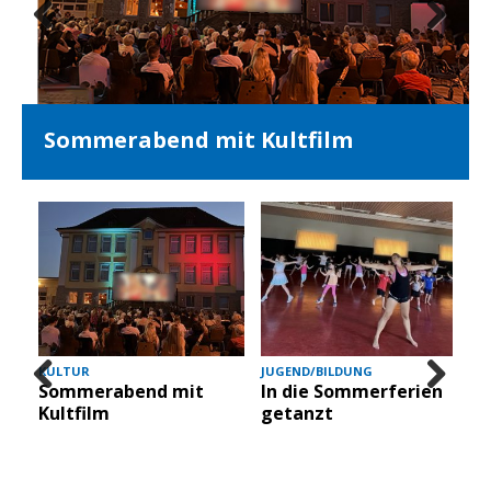
Prev
Nex
ious
t
Sommerabend mit Kultfilm
KULTUR
JUGEND/BILDUNG
Sommerabend mit
In die Sommerferien
Prev
Nex
Kultfilm
getanzt
ious
t