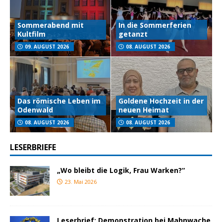
Sommerabend mit
In die Sommerferien
Kultfilm
getanzt
09. AUGUST 2026
08. AUGUST 2026
Das römische Leben im
Goldene Hochzeit in der
Odenwald
neuen Heimat
08. AUGUST 2026
08. AUGUST 2026
LESERBRIEFE
„Wo bleibt die Logik, Frau Warken?“
23. Mai 2026
Leserbrief: Demonstration bei Mahnwache