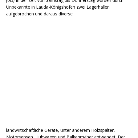
(ots)
In der Zeit von Samstag bis Donnerstag wurden durch
Unbekannte in Lauda-Königshofen zwei Lagerhallen
aufgebrochen und daraus diverse
landwirtschaftliche Geräte, unter anderem Holzspalter,
Motorsensen, Hubwagen und Balkenmäher entwendet. Der