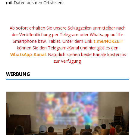
mit Daten aus den Ortsteilen.
Ab sofort erhalten Sie unsere Schlagzeilen unmittelbar nach
der Veröffentlichung per Telegram oder Whatsapp auf Ihr
Smartphone bzw. Tablet. Unter dem Link
t.me/NOKZEIT
können Sie den Telegram-Kanal und hier gibt es den
WhatsApp-Kanal
. Natürlich stehen beide Kanäle kostenlos
zur Verfügung.
WERBUNG