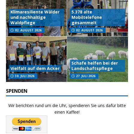
Klimaresiliente Wälder
5.378 alte
und nachhaltige
Mobiltelefone
Waldpflege
gesammelt
02. AUGUST 2026
02. AUGUST 2026
Schafe helfen bei der
Vielfalt auf dem Acker
Landschaftspflege
30. JULI 2026
27. JULI 2026
SPENDEN
Wir berichten rund um die Uhr, spendieren Sie uns dafür bitte
einen Kaffee!