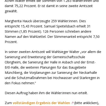
Achim Walter erhielt die Stimmen von 1.263 Wähler:innen und
damit 75,22 Prozent. Er ist damit in seine zweite Amtszeit
gewählt.
Margherita Hauck überzeugte 259 Wähler:innen. Dies
entspricht 15,43 Prozent. Samuel Speitelsbach erhielt 31
Stimmen (1,85 Prozent). 126 Personen schrieben andere
Namen auf den Wahlzettel. Der Stimmenanteil entspricht 7,50
Prozent.
In seiner zweiten Amtszeit will Wahlsieger Walter „vor allem die
Sanierung und Erweiterung der Gemeinschaftsschule
Obrigheim, die Sanierung der Halle in Asbach und der Ernst-
Ertl-Halle, die weiteren Planungen für das Baugebiete
Münchberg, die Vorplanungen zur Sanierung der Neckarhalle
und die Schutzmaßnahmen bei Hochwasser und Starkregen in
den Fokus nehmen.“
Diesen Auftrag haben ihm die Wähler:innen nun erteilt.
Zum
vollständigen Ergebnis der Wahlen
(bitte anklicken),