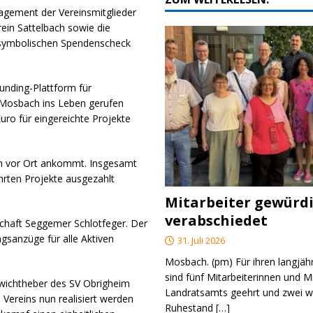
gagement der Vereinsmitglieder
ein Sattelbach sowie die
 symbolischen Spendenscheck
funding-Plattform für
 Mosbach ins Leben gerufen
ro für eingereichte Projekte
hen vor Ort ankommt. Insgesamt
hrten Projekte ausgezahlt
Mitarbeiter gewürd
verabschiedet
lschaft Seggemer Schlotfeger. Der
ngsanzüge für alle Aktiven
31. Juli 2026
Mosbach. (pm) Für ihren langjäh
sind fünf Mitarbeiterinnen und M
ewichtheber des SV Obrigheim
Landratsamts geehrt und zwei we
 Vereins nun realisiert werden
Ruhestand
[…]