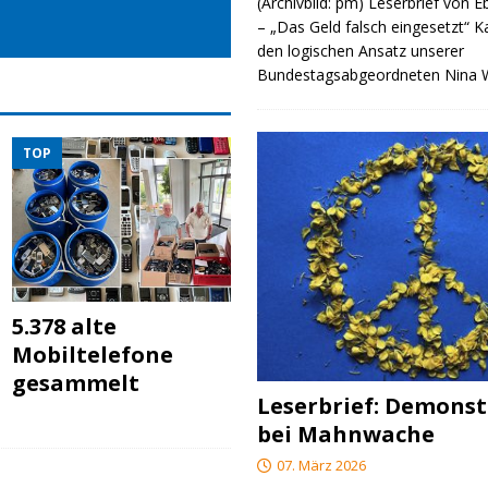
(Archivbild: pm) Leserbrief von 
– „Das Geld falsch eingesetzt“ 
den logischen Ansatz unserer
Bundestagsabgeordneten Nina
TOP
5.378 alte
Mobiltelefone
gesammelt
Leserbrief: Demonst
bei Mahnwache
07. März 2026