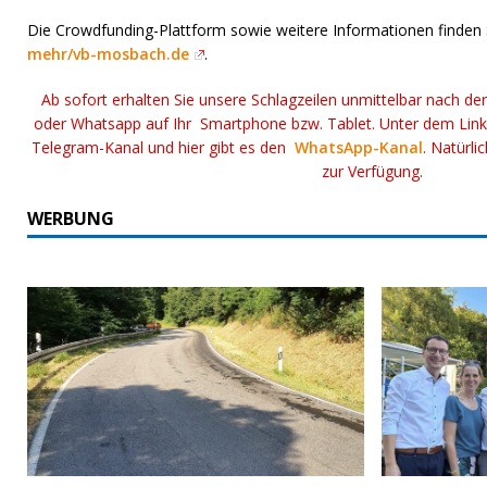
Die Crowdfunding-Plattform sowie weitere Informationen finden 
mehr/vb-mosbach.de
.
Ab sofort erhalten Sie unsere Schlagzeilen unmittelbar nach de
oder Whatsapp auf Ihr Smartphone bzw. Tablet. Unter dem Lin
Telegram-Kanal und hier gibt es den
WhatsApp-Kanal
. Natürli
zur Verfügung.
WERBUNG