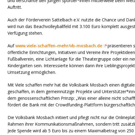
und verschaffte den jungen Sportler*innen mittlerweile beim Wett
Auftritt.
Auch der Förderverein Sattelbach e.V. nutzte die Chance und Dank
wird nun das Beachvolleyballfeld mit 3.100 Euro komplett ausges
Verfügung stehen.
Auf
www.viele-schaffen-mehr/vb-mosbach.de
präsentieren so
öffentliche Einrichtungen, Initiativen und Vereine ihre Projektide
Fußballverein, eine Lichtanlage für die Theatergruppe oder ein ne
Kindergarten sein. Interessierte können dann ihre Lieblingsprojekt
Umsetzung ermöglichen.
Mit Viele schaffen mehr hat die Volksbank Mosbach einen digita
geschaffen, in dem gemeinnützige Projekte und Unterstützer*inn
dem genossenschaftlichen Prinzip: „Was einer alleine nicht schaff
fördert die Bank mit der Crowdfunding-Plattform bürgerschaftli
Die Volksbank Mosbach initiiert und pflegt nicht nur die Onlinepl
Rahmen ihrer Kommunikationsmaßnahmen, sondern tritt zusätzlich
Jede Spende wird ab 5 Euro bis zu einem Maximalbetrag von 250 