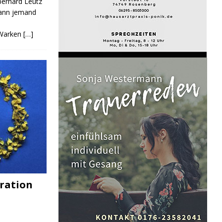
Eberhard Leutz
Kann jemand
 Warken
[…]
ration