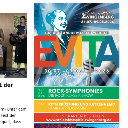
t der
 (lm) Unter dem
Fest der
quell, dass