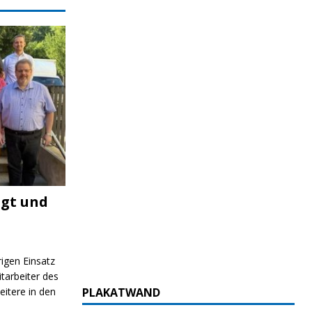
igt und
rigen Einsatz
itarbeiter des
itere in den
PLAKATWAND