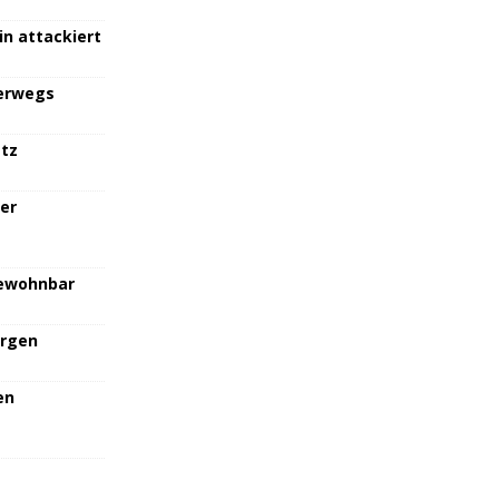
in attackiert
terwegs
atz
her
bewohnbar
orgen
en