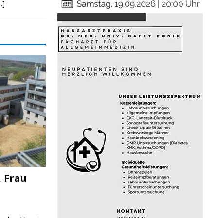
…]
, Frau