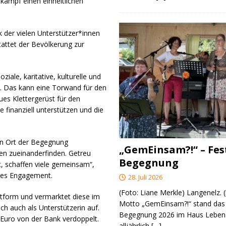
kampf einen einheitlichen
 der vielen Unterstützer*innen
tattet der Bevölkerung zur
ziale, karitative, kulturelle und
en. Das kann eine Torwand für den
ues Klettergerüst für den
e finanziell unterstützen und die
len Ort der Begegnung
„GemEinsam?!“ – Fes
en zueinanderfinden. Getreu
Begegnung
t, schaffen viele gemeinsam“,
ches Engagement.
28. Juli 2026
(Foto: Liane Merkle) Langenelz.
attform und vermarktet diese im
Motto „GemEinsam?!“ stand das 
 auch als Unterstützerin auf.
Begegnung 2026 im Haus Lebens
Euro von der Bank verdoppelt.
alljährlich
[…]