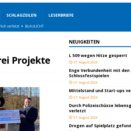
SCHLAGZEILEN
LESERBRIEFE
BLAULICHT
ackiert
BLAULICHT
NEUIGKEITEN
gs
JUGEND/BILDUNG
L 509 wegen Hitze gesperrt
BLAULICHT
rei Projekte
07. August 2026
nterwegs
TOP
Enge Verbundenheit mit den
Schlossfestspielen
hnbar
BLAULICHT
07. August 2026
STIGES
Mittelstand und Start-ups v
ssfestspielen
KULTUR
07. August 2026
Durch Polizeischüsse lebensg
TOP
verletzt
lich verletzt
BLAULICHT
07. August 2026
Drogen auf Spielplatz gefun