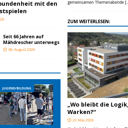
gemeinsamen Themenabende
[
bundenheit mit den
stspielen
026
ZUM WEITERLESEN:
Seit 66 Jahren auf
Mähdrescher unterwegs
06. August 2026
JUGEND/BILDUNG
JUGEND/BILDUNG
„Wo bleibt die Logik
Warken?“
23. Mai 2026