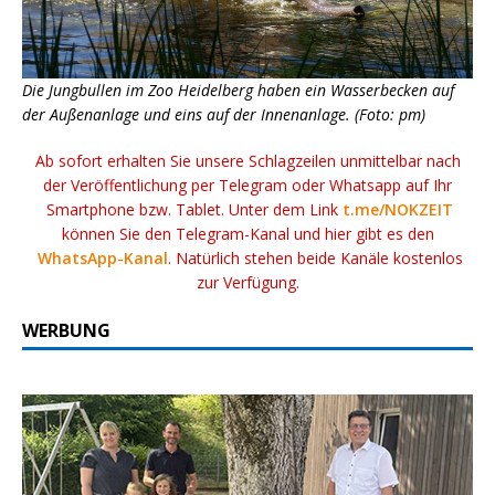
Die Jungbullen im Zoo Heidelberg haben ein Wasserbecken auf
der Außenanlage und eins auf der Innenanlage. (Foto: pm)
Ab sofort erhalten Sie unsere Schlagzeilen unmittelbar nach
der Veröffentlichung per Telegram oder Whatsapp auf Ihr
Smartphone bzw. Tablet. Unter dem Link
t.me/NOKZEIT
können Sie den Telegram-Kanal und hier gibt es den
WhatsApp-Kanal
. Natürlich stehen beide Kanäle kostenlos
zur Verfügung.
WERBUNG