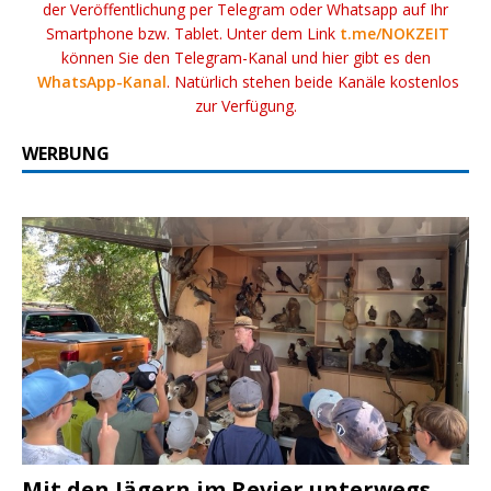
der Veröffentlichung per Telegram oder Whatsapp auf Ihr
Smartphone bzw. Tablet. Unter dem Link
t.me/NOKZEIT
können Sie den Telegram-Kanal und hier gibt es den
WhatsApp-Kanal
. Natürlich stehen beide Kanäle kostenlos
zur Verfügung.
WERBUNG
Mit den Jägern im Revier unterwegs