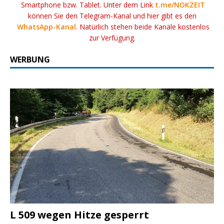
Smartphone bzw. Tablet. Unter dem Link
t.me/NOKZEIT
können Sie den Telegram-Kanal und hier gibt es den
WhatsApp-Kanal
. Natürlich stehen beide Kanäle kostenlos
zur Verfügung.
WERBUNG
L 509 wegen Hitze gesperrt