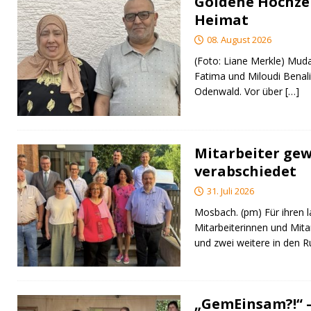
Goldene Hochzei
Heimat
08. August 2026
(Foto: Liane Merkle) Muda
Fatima und Miloudi Benali
Odenwald. Vor über
[…]
Mitarbeiter gew
verabschiedet
31. Juli 2026
Mosbach. (pm) Für ihren l
Mitarbeiterinnen und Mita
und zwei weitere in den 
„GemEinsam?!“ –