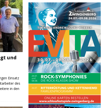
igt und
rigen Einsatz
itarbeiter des
itere in den