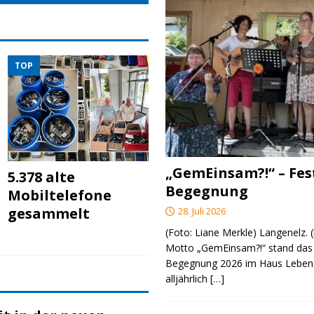
TOP
„GemEinsam?!“ – Fes
5.378 alte
Begegnung
Mobiltelefone
gesammelt
28. Juli 2026
(Foto: Liane Merkle) Langenelz.
Motto „GemEinsam?!“ stand das 
Begegnung 2026 im Haus Lebens
alljährlich
[…]