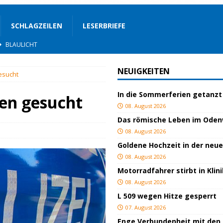
SCHLAGZEILEN
LESERBRIEFE
STIGES
ssfestspielen
KULTUR
NEUIGKEITEN
esucht
TOP
In die Sommerferien getanzt
lich verletzt
BLAULICHT
en gesucht
08. August 2026
BLAULICHT
Das römische Leben im Ode
ackiert
BLAULICHT
08. August 2026
Goldene Hochzeit in der neu
GEND/BILDUNG
08. August 2026
d
KULTUR
Motorradfahrer stirbt in Kli
eimat
GESELLSCHAFT
08. August 2026
L 509 wegen Hitze gesperrt
BLAULICHT
07. August 2026
Enge Verbundenheit mit den