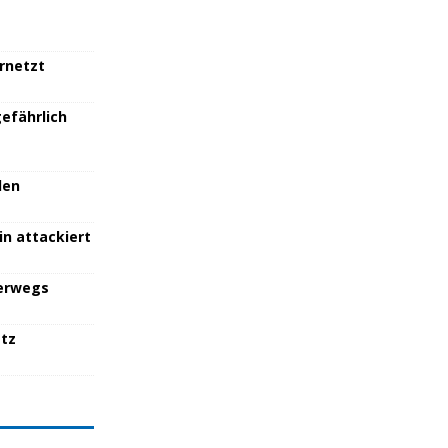
ernetzt
efährlich
den
in attackiert
terwegs
atz