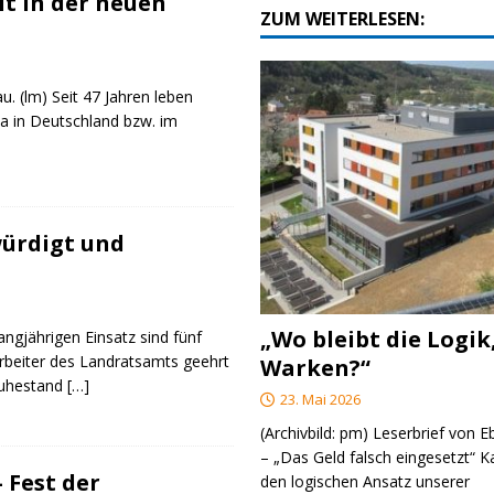
t in der neuen
ZUM WEITERLESEN:
u. (lm) Seit 47 Jahren leben
a in Deutschland bzw. im
ürdigt und
„Wo bleibt die Logik
angjährigen Einsatz sind fünf
rbeiter des Landratsamts geehrt
Warken?“
Ruhestand
[…]
23. Mai 2026
(Archivbild: pm) Leserbrief von 
– „Das Geld falsch eingesetzt“ 
 Fest der
den logischen Ansatz unserer