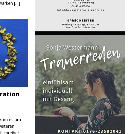
 Warken
[…]
ration
 kam es am
eiteren
fschreiber