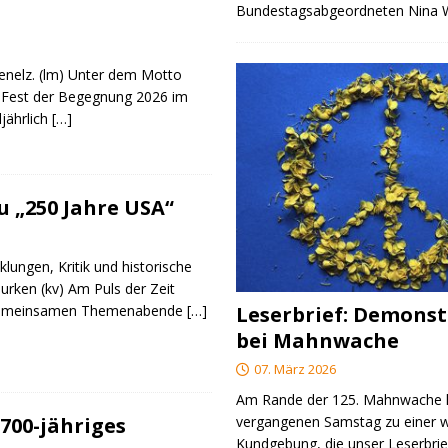
Bundestagsabgeordneten Nina
genelz. (lm) Unter dem Motto
 Fest der Begegnung 2026 im
ljährlich
[…]
 „250 Jahre USA“
klungen, Kritik und historische
urken (kv) Am Puls der Zeit
e gemeinsamen Themenabende
[…]
Leserbrief: Demonst
bei Mahnwache
07. März 2026
Am Rande der 125. Mahnwache
700-jähriges
vergangenen Samstag zu einer w
Kundgebung, die unser Leserbrie