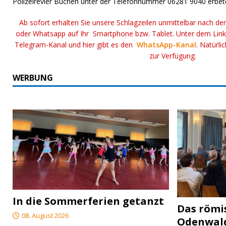
Polizeirevier Buchen unter der Telefonnummer 06281 9040 erbet
Ab sofort erhalten Sie unsere Schlagzeilen unmittelbar nach de
oder Whatsapp auf Ihr Smartphone bzw. Tablet. Unter dem Lin
Telegram-Kanal und hier gibt es den
WhatsApp-Kanal
. Natürli
zur Verfügung.
WERBUNG
In die Sommerferien getanzt
Das röm
08. August 2026
Odenwal