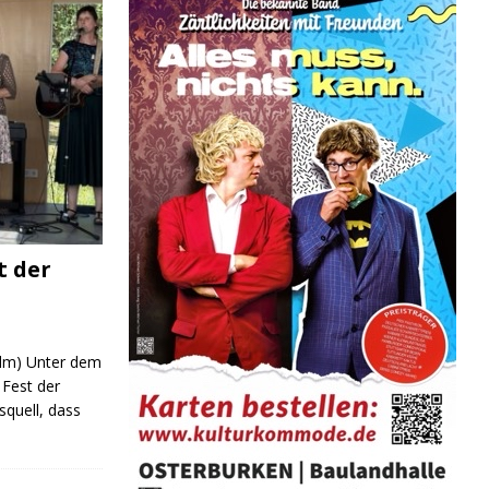
t der
 (lm) Unter dem
Fest der
quell, dass