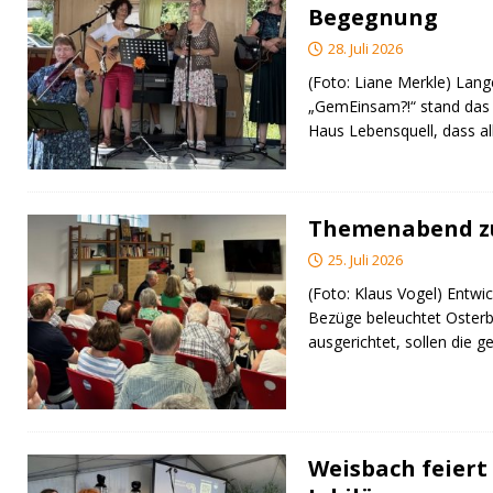
Begegnung
28. Juli 2026
(Foto: Liane Merkle) Lan
„GemEinsam?!“ stand das
Haus Lebensquell, dass al
Themenabend zu
25. Juli 2026
(Foto: Klaus Vogel) Entwic
Bezüge beleuchtet Osterb
ausgerichtet, sollen di
Weisbach feiert 