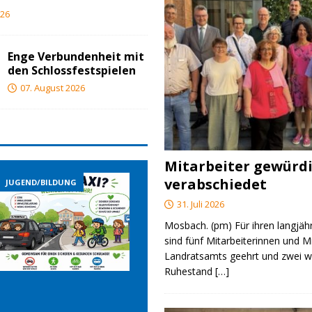
026
Enge Verbundenheit mit
den Schlossfestspielen
07. August 2026
Mitarbeiter gewürd
verabschiedet
JUGEND/BILDUNG
JUGEND/BILDUNG
31. Juli 2026
Mosbach. (pm) Für ihren langjäh
sind fünf Mitarbeiterinnen und M
Landratsamts geehrt und zwei we
Ruhestand
[…]