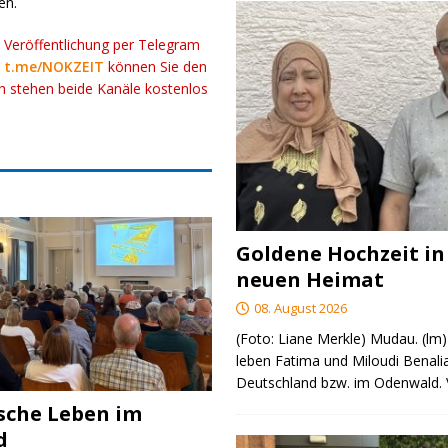
en.
r Veröffentlichung per Telegram
k
t.me/NOKZEIT
können Sie den
ch stehen beide Kanäle kostenlos
Goldene Hochzeit in
neuen Heimat
08. August 2026
(Foto: Liane Merkle) Mudau. (lm)
leben Fatima und Miloudi Benalia
Deutschland bzw. im Odenwald.
ische Leben im
d