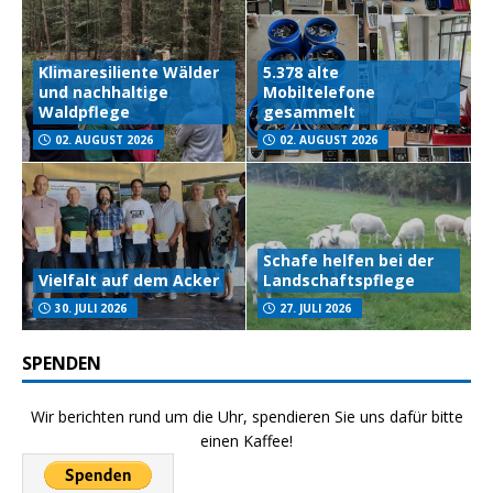
Klimaresiliente Wälder
5.378 alte
und nachhaltige
Mobiltelefone
Waldpflege
gesammelt
02. AUGUST 2026
02. AUGUST 2026
Schafe helfen bei der
Vielfalt auf dem Acker
Landschaftspflege
30. JULI 2026
27. JULI 2026
SPENDEN
Wir berichten rund um die Uhr, spendieren Sie uns dafür bitte
einen Kaffee!