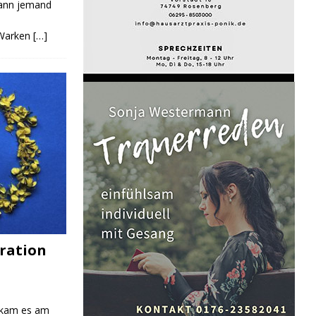
Kann jemand
 Warken
[…]
ration
 kam es am