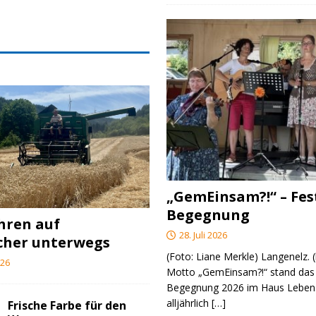
„GemEinsam?!“ – Fes
Begegnung
ahren auf
28. Juli 2026
cher unterwegs
(Foto: Liane Merkle) Langenelz.
026
Motto „GemEinsam?!“ stand das 
Begegnung 2026 im Haus Lebens
alljährlich
[…]
Frische Farbe für den