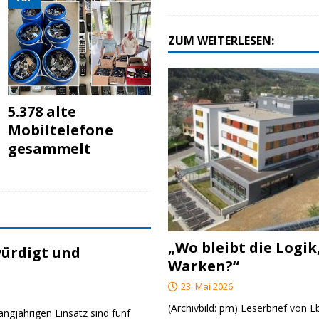
ZUM WEITERLESEN:
5.378 alte
Mobiltelefone
gesammelt
„Wo bleibt die Logik
ürdigt und
Warken?“
23. Mai 2026
(Archivbild: pm) Leserbrief von 
angjährigen Einsatz sind fünf