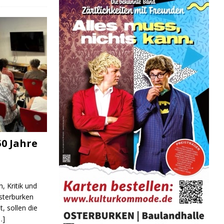
ND/BILDUNG
JUGEND/BILDUNG
JUGEND/BIL
0 Jahre
, Kritik und
sterburken
t, sollen die
…]