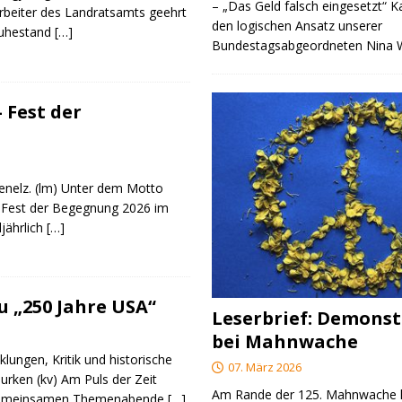
– „Das Geld falsch eingesetzt“ 
rbeiter des Landratsamts geehrt
den logischen Ansatz unserer
Ruhestand
[…]
Bundestagsabgeordneten Nina
 Fest der
genelz. (lm) Unter dem Motto
 Fest der Begegnung 2026 im
ljährlich
[…]
 „250 Jahre USA“
Leserbrief: Demonst
bei Mahnwache
klungen, Kritik und historische
07. März 2026
urken (kv) Am Puls der Zeit
Am Rande der 125. Mahnwache
e gemeinsamen Themenabende
[…]