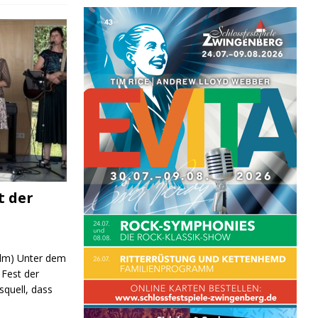
t der
 (lm) Unter dem
Fest der
quell, dass