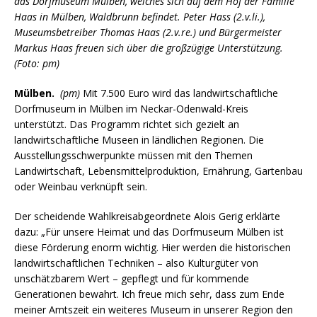
das Dorfmuseum Mülben, welches sich auf dem Hof der Familie
Haas in Mülben, Waldbrunn befindet. Peter Hass (2.v.li.),
Museumsbetreiber Thomas Haas (2.v.re.) und Bürgermeister
Markus Haas freuen sich über die großzügige Unterstützung.
(Foto: pm)
Mülben.
(pm)
Mit 7.500 Euro wird das landwirtschaftliche
Dorfmuseum in Mülben im Neckar-Odenwald-Kreis
unterstützt. Das Programm richtet sich gezielt an
landwirtschaftliche Museen in ländlichen Regionen. Die
Ausstellungsschwerpunkte müssen mit den Themen
Landwirtschaft, Lebensmittelproduktion, Ernährung, Gartenbau
oder Weinbau verknüpft sein.
Der scheidende Wahlkreisabgeordnete Alois Gerig erklärte
dazu: „Für unsere Heimat und das Dorfmuseum Mülben ist
diese Förderung enorm wichtig. Hier werden die historischen
landwirtschaftlichen Techniken – also Kulturgüter von
unschätzbarem Wert – gepflegt und für kommende
Generationen bewahrt. Ich freue mich sehr, dass zum Ende
meiner Amtszeit ein weiteres Museum in unserer Region den