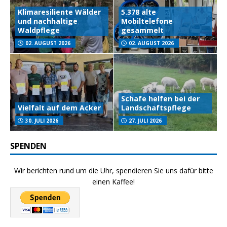
Klimaresiliente Wälder
5.378 alte
und nachhaltige
Mobiltelefone
Waldpflege
gesammelt
02. AUGUST 2026
02. AUGUST 2026
Schafe helfen bei der
Vielfalt auf dem Acker
Landschaftspflege
30. JULI 2026
27. JULI 2026
SPENDEN
Wir berichten rund um die Uhr, spendieren Sie uns dafür bitte
einen Kaffee!