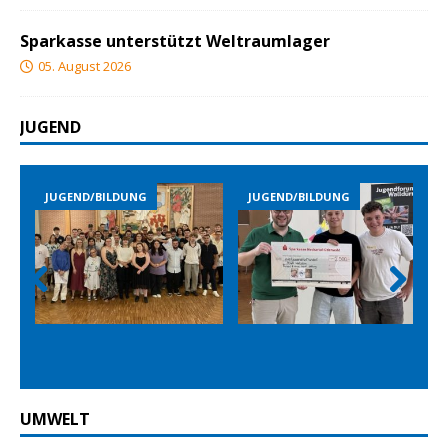
Sparkasse unterstützt Weltraumlager
05. August 2026
JUGEND
JUGEND/BILDUNG
JUGEND/BILDUNG
JUG
Prev
Nex
ious
t
UMWELT