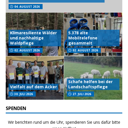
04. AUGUST 2026
Klimaresiliente Wälder
5.378 alte
und nachhaltige
Mobiltelefone
Waldpflege
gesammelt
02. AUGUST 2026
02. AUGUST 2026
Schafe helfen bei der
Vielfalt auf dem Acker
Landschaftspflege
30. JULI 2026
27. JULI 2026
SPENDEN
Wir berichten rund um die Uhr, spendieren Sie uns dafür bitte