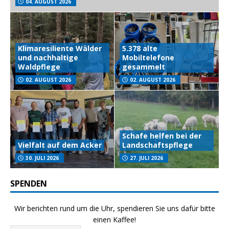
04. AUGUST 2026
Klimaresiliente Wälder
5.378 alte
und nachhaltige
Mobiltelefone
Waldpflege
gesammelt
02. AUGUST 2026
02. AUGUST 2026
Schafe helfen bei der
Vielfalt auf dem Acker
Landschaftspflege
30. JULI 2026
27. JULI 2026
SPENDEN
Wir berichten rund um die Uhr, spendieren Sie uns dafür bitte
einen Kaffee!