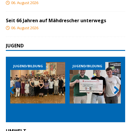
06. August 2026
Seit 66 Jahren auf Mähdrescher unterwegs
06. August 2026
JUGEND
JUGEND/BILDUNG
JUGEND/BILDUNG
JUG
Prev
Nex
ious
t