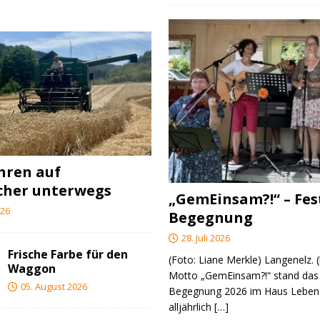
ahren auf
cher unterwegs
„GemEinsam?!“ – Fes
026
Begegnung
28. Juli 2026
Frische Farbe für den
(Foto: Liane Merkle) Langenelz.
Waggon
Motto „GemEinsam?!“ stand das 
05. August 2026
Begegnung 2026 im Haus Lebens
alljährlich
[…]