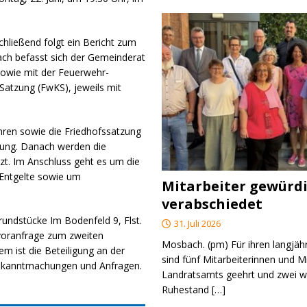
chließend folgt ein Bericht zum
h befasst sich der Gemeinderat
sowie mit der Feuerwehr-
atzung (FwKS), jeweils mit
hren sowie die Friedhofssatzung
sung. Danach werden die
zt. Im Anschluss geht es um die
Entgelte sowie um
Mitarbeiter gewürd
verabschiedet
undstücke Im Bodenfeld 9, Flst.
31. Juli 2026
voranfrage zum zweiten
Mosbach. (pm) Für ihren langjäh
m ist die Beteiligung an der
sind fünf Mitarbeiterinnen und M
Bekanntmachungen und Anfragen.
Landratsamts geehrt und zwei we
Ruhestand
[…]