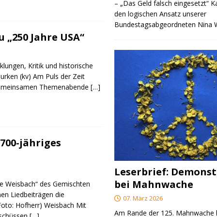
– „Das Geld falsch eingesetzt“ 
den logischen Ansatz unserer
Bundestagsabgeordneten Nina
 „250 Jahre USA“
klungen, Kritik und historische
urken (kv) Am Puls der Zeit
e gemeinsamen Themenabende
[…]
700-jähriges
Leserbrief: Demonst
bei Mahnwache
re Weisbach“ des Gemischten
nen Liedbeiträgen die
07. März 2026
(Foto: Hofherr) Weisbach Mit
Am Rande der 125. Mahnwache
rschüssen
[…]