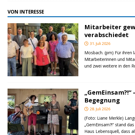
VON INTERESSE
Mitarbeiter gew
verabschiedet
31. Juli 2026
Mosbach. (pm) Für ihren l
Mitarbeiterinnen und Mita
und zwei weitere in den 
„GemEinsam?!“ –
Begegnung
28. Juli 2026
(Foto: Liane Merkle) Lan
„GemEinsam?!“ stand das
Haus Lebensquell, dass al