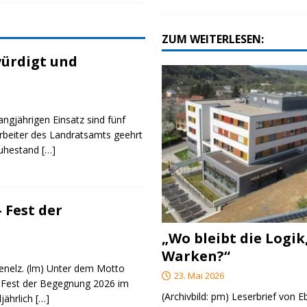
ZUM WEITERLESEN:
ürdigt und
angjährigen Einsatz sind fünf
rbeiter des Landratsamts geehrt
Ruhestand
[…]
 Fest der
„Wo bleibt die Logik
Warken?“
genelz. (lm) Unter dem Motto
23. Mai 2026
 Fest der Begegnung 2026 im
(Archivbild: pm) Leserbrief von 
ljährlich
[…]