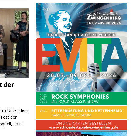
t der
 (lm) Unter dem
Fest der
quell, dass