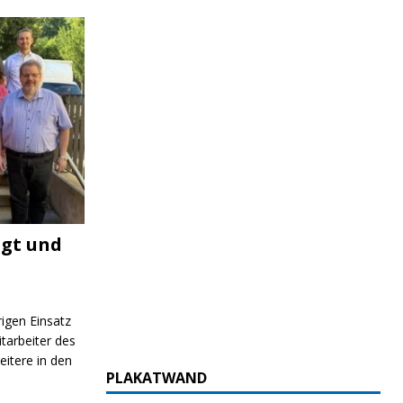
igt und
rigen Einsatz
itarbeiter des
itere in den
PLAKATWAND