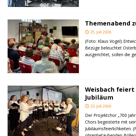
Themenabend zu
25. Juli 2026
(Foto: Klaus Vogel) Entwic
Bezüge beleuchtet Osterb
ausgerichtet, sollen di
Weisbach feiert 
Jubiläum
23. Juli 2026
Der Projektchor „700 Jah
Chors begeisterte mit sei
Jubiläumsfeierlichkeiten. 
ohrenbetäubenden Bölle