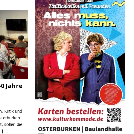
0 Jahre
, Kritik und
sterburken
t, sollen die
…]