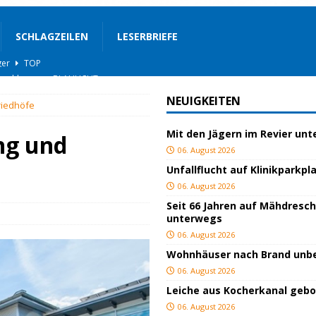
SCHLAGZEILEN
LESERBRIEFE
ngeschlagen
BLAULICHT
ICHT
NEUIGKEITEN
riedhöfe
AULICHT
Mit den Jägern im Revier un
gs
JUGEND/BILDUNG
ng und
06. August 2026
BLAULICHT
Unfallflucht auf Klinikparkpl
nterwegs
TOP
06. August 2026
Seit 66 Jahren auf Mähdresc
hnbar
BLAULICHT
unterwegs
BLAULICHT
06. August 2026
Wohnhäuser nach Brand un
rgerservice
SONSTIGES
06. August 2026
ger
TOP
Leiche aus Kocherkanal geb
06. August 2026