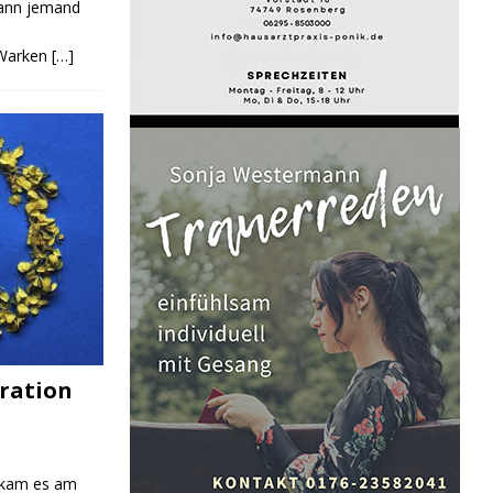
Kann jemand
 Warken
[…]
ration
 kam es am