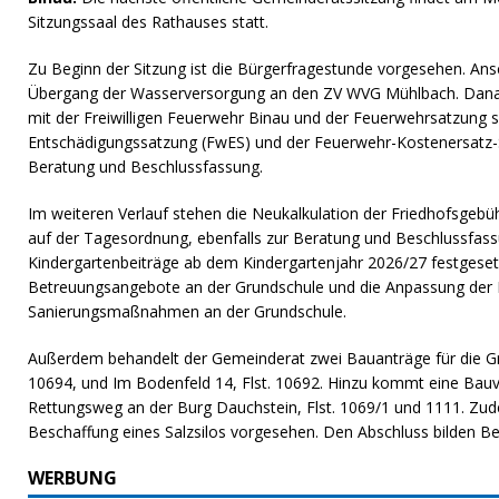
Sitzungssaal des Rathauses statt.
Zu Beginn der Sitzung ist die Bürgerfragestunde vorgesehen. Ans
Übergang der Wasserversorgung an den ZV WVG Mühlbach. Danac
mit der Freiwilligen Feuerwehr Binau und der Feuerwehrsatzung 
Entschädigungssatzung (FwES) und der Feuerwehr-Kostenersatz-S
Beratung und Beschlussfassung.
Im weiteren Verlauf stehen die Neukalkulation der Friedhofsgebü
auf der Tagesordnung, ebenfalls zur Beratung und Beschlussfas
Kindergartenbeiträge ab dem Kindergartenjahr 2026/27 festgeset
Betreuungsangebote an der Grundschule und die Anpassung der 
Sanierungsmaßnahmen an der Grundschule.
Außerdem behandelt der Gemeinderat zwei Bauanträge für die Gr
10694, und Im Bodenfeld 14, Flst. 10692. Hinzu kommt eine Bau
Rettungsweg an der Burg Dauchstein, Flst. 1069/1 und 1111. Zude
Beschaffung eines Salzsilos vorgesehen. Den Abschluss bilden 
WERBUNG