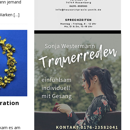
Kann jemand
 Warken
[…]
ration
 kam es am