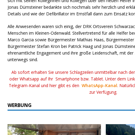
sich mit seinen Kolleginnen und Kollegen über den neuen Helfer 
Jonas Dürnsteiner bedankte sich nochmals sehr herzlich und erkl
Details und wie der Defibrillator im Ernstfall dann zum Einsatz k
Alle Anwesenden waren sich einig, der DRK Ortsverein Schwarzach
Menschen im Kleinen-Odenwald. Stellvertretend für alle Helfer b
Marco Garcia sowie Bürgermeister Mathias Haas, Bürgermeister
Bürgermeister Stefan Kron bei Patrick Haag und Jonas Dürnsteine
ehrenamtliche Engagement und ihre große Leidenschaft, mit der 
unterwegs sind.
Ab sofort erhalten Sie unsere Schlagzeilen unmittelbar nach de
oder Whatsapp auf Ihr Smartphone bzw. Tablet. Unter dem Lin
Telegram-Kanal und hier gibt es den
WhatsApp-Kanal
. Natürli
zur Verfügung.
WERBUNG