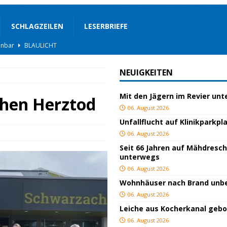
SCHLAGZEILEN
LESERBRIEFE
hnbar
BLAULICHT
BLAULICHT
NEUIGKEITEN
rgerservice
SONSTIGES
Mit den Jägern im Revier un
ger
TOP
chen Herztod
06. August 2026
ngeschlagen
BLAULICHT
Unfallflucht auf Klinikparkpl
ICHT
06. August 2026
Seit 66 Jahren auf Mähdresc
AULICHT
unterwegs
gs
JUGEND/BILDUNG
06. August 2026
Wohnhäuser nach Brand un
BLAULICHT
06. August 2026
nterwegs
TOP
Leiche aus Kocherkanal geb
06. August 2026