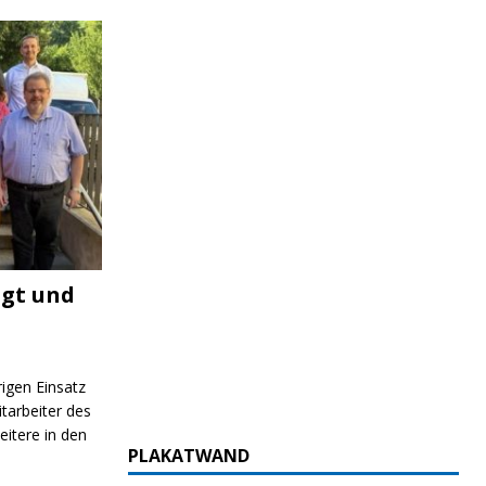
igt und
rigen Einsatz
itarbeiter des
itere in den
PLAKATWAND