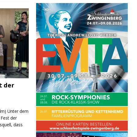
t der
 (lm) Unter dem
Fest der
quell, dass