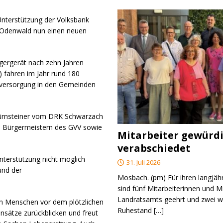
nterstützung der Volksbank
 Odenwald nun einen neuen
ngergerät nach zehn Jahren
) fahren im Jahr rund 180
rstversorgung in den Gemeinden
 Dürnsteiner vom DRK Schwarzach
n Bürgermeistern des GVV sowie
Mitarbeiter gewürd
verabschiedet
nterstützung nicht möglich
31. Juli 2026
und der
Mosbach. (pm) Für ihren langjäh
sind fünf Mitarbeiterinnen und M
Landratsamts geehrt und zwei we
on Menschen vor dem plötzlichen
Ruhestand
[…]
insätze zurückblicken und freut