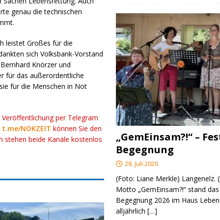
in Sachen Lebensrettung. Auch
ärte genau die technischen
ommt.
 leistet Großes für die
edankten sich Volksbank-Vorstand
 Bernhard Knörzer und
r für das außerordentliche
sie für die Menschen in Not
r Veröffentlichung per Telegram
k
t.me/NOKZEIT
können Sie den
„GemEinsam?!“ – Fes
ch stehen beide Kanäle kostenlos
Begegnung
28. Juli 2026
(Foto: Liane Merkle) Langenelz.
Motto „GemEinsam?!“ stand das 
Begegnung 2026 im Haus Lebens
alljährlich
[…]