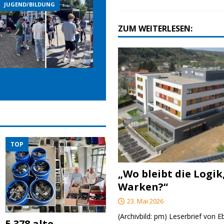
JUGEND/BILDUNG
JUGEND/BILDUNG
JUGE
ZUM WEITERLESEN:
TOP
„Wo bleibt die Logik
Warken?“
23. Mai 2026
(Archivbild: pm) Leserbrief von 
5.378 alte