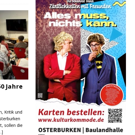
0 Jahre
, Kritik und
sterburken
t, sollen die
…]