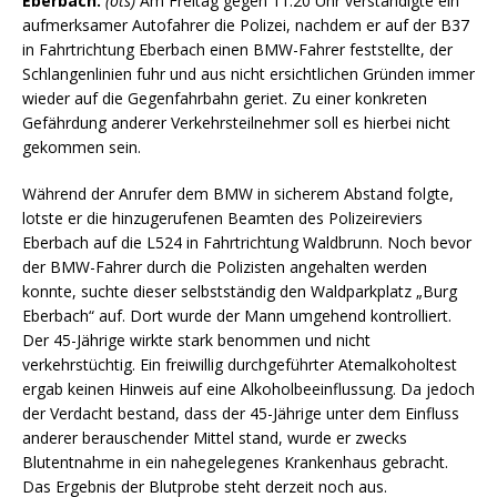
Eberbach.
(ots)
Am Freitag gegen 11:20 Uhr verständigte ein
aufmerksamer Autofahrer die Polizei, nachdem er auf der B37
in Fahrtrichtung Eberbach einen BMW-Fahrer feststellte, der
Schlangenlinien fuhr und aus nicht ersichtlichen Gründen immer
wieder auf die Gegenfahrbahn geriet. Zu einer konkreten
Gefährdung anderer Verkehrsteilnehmer soll es hierbei nicht
gekommen sein.
Während der Anrufer dem BMW in sicherem Abstand folgte,
lotste er die hinzugerufenen Beamten des Polizeireviers
Eberbach auf die L524 in Fahrtrichtung Waldbrunn. Noch bevor
der BMW-Fahrer durch die Polizisten angehalten werden
konnte, suchte dieser selbstständig den Waldparkplatz „Burg
Eberbach“ auf. Dort wurde der Mann umgehend kontrolliert.
Der 45-Jährige wirkte stark benommen und nicht
verkehrstüchtig. Ein freiwillig durchgeführter Atemalkoholtest
ergab keinen Hinweis auf eine Alkoholbeeinflussung. Da jedoch
der Verdacht bestand, dass der 45-Jährige unter dem Einfluss
anderer berauschender Mittel stand, wurde er zwecks
Blutentnahme in ein nahegelegenes Krankenhaus gebracht.
Das Ergebnis der Blutprobe steht derzeit noch aus.