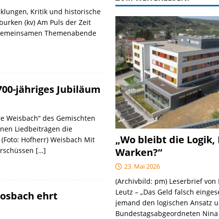
cklungen, Kritik und historische
urken (kv) Am Puls der Zeit
ie gemeinsamen Themenabende
700-jähriges Jubiläum
hre Weisbach“ des Gemischten
inen Liedbeiträgen die
„Wo bleibt die Logik,
 (Foto: Hofherr) Weisbach Mit
Warken?“
erschüssen
[…]
23. Mai 2026
(Archivbild: pm) Leserbrief vo
Leutz – „Das Geld falsch einges
Mosbach ehrt
jemand den logischen Ansatz u
Bundestagsabgeordneten Nin