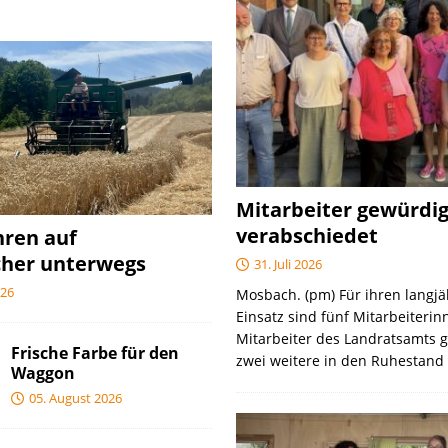
Mitarbeiter gewürdi
verabschiedet
hren auf
cher unterwegs
31. Juli 2026
026
Mosbach. (pm) Für ihren langj
Einsatz sind fünf Mitarbeiteri
Mitarbeiter des Landratsamts 
Frische Farbe für den
zwei weitere in den Ruhestan
Waggon
05. August 2026