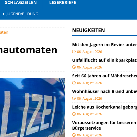
SCHLAGZEILEN
LESERBRIEFE
s
JUGEND/BILDUNG
LAULICHT
NEUIGKEITEN
maten
nterwegs
TOP
Mit den Jägern im Revier unt
nbar
BLAULICHT
tenautomaten
06. August 2026
BLAULICHT
Unfallflucht auf Klinikparkplat
rgerservice
SONSTIGES
06. August 2026
Seit 66 Jahren auf Mähdresch
ger
TOP
06. August 2026
ngeschlagen
BLAULICHT
Wohnhäuser nach Brand unb
ICHT
06. August 2026
Leiche aus Kocherkanal gebor
AULICHT
06. August 2026
Voraussetzungen für besseren
Bürgerservice
06. August 2026