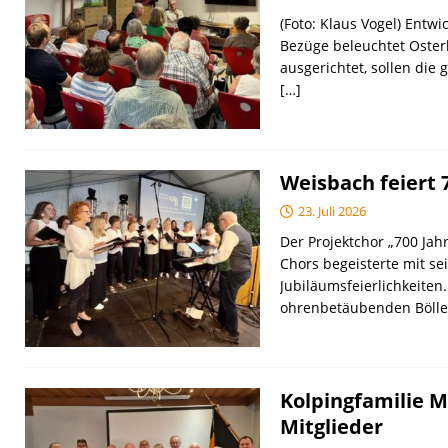
(Foto: Klaus Vogel) Entwi
Bezüge beleuchtet Osterb
ausgerichtet, sollen d
[…]
Weisbach feiert 
23. Juli 2026
Der Projektchor „700 Ja
Chors begeisterte mit se
Jubiläumsfeierlichkeiten.
ohrenbetäubenden Böll
Kolpingfamilie 
Mitglieder