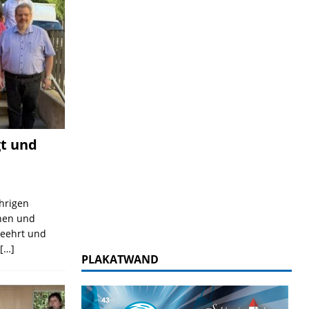
gt und
ährigen
nnen und
geehrt und
d
[…]
PLAKATWAND