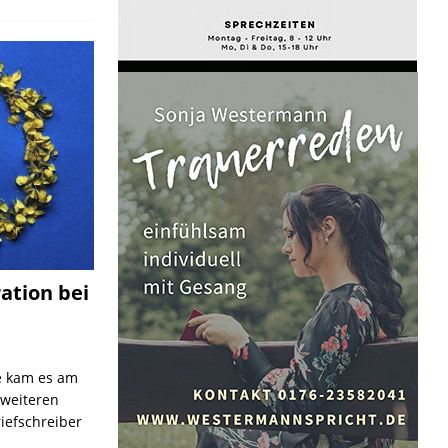
ation bei
e kam es am
 weiteren
iefschreiber