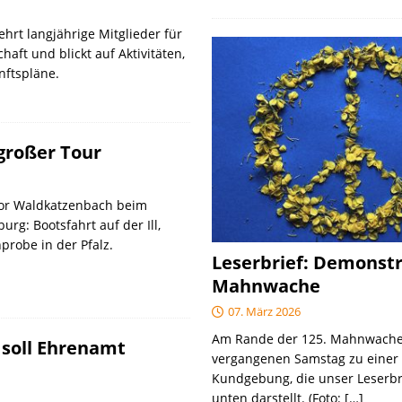
hrt langjährige Mitglieder für
haft und blickt auf Aktivitäten,
nftspläne.
großer Tour
hor Waldkatzenbach beim
rg: Bootsfahrt auf der Ill,
robe in der Pfalz.
Leserbrief: Demonstr
Mahnwache
07. März 2026
Am Rande der 125. Mahnwach
soll Ehrenamt
vergangenen Samstag zu einer
Kundgebung, die unser Leserbr
unten darstellt. (Foto:
[…]