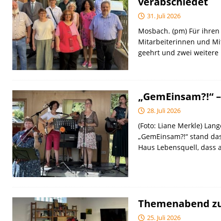
verabschiedet
31. Juli 2026
Mosbach. (pm) Für ihren 
Mitarbeiterinnen und Mi
geehrt und zwei weitere
„GemEinsam?!“ –
28. Juli 2026
(Foto: Liane Merkle) Lan
„GemEinsam?!“ stand da
Haus Lebensquell, dass a
Themenabend zu 
25. Juli 2026