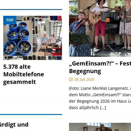
TOP
„GemEinsam?!“ – Fes
5.378 alte
Begegnung
Mobiltelefone
28. Juli 2026
gesammelt
(Foto: Liane Merkle) Langenelz. 
dem Motto „GemEinsam?!“ stan
der Begegnung 2026 im Haus L
dass alljährlich
[…]
̈rdigt und