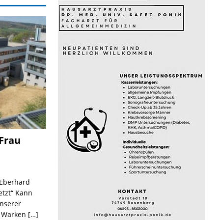
 Frau
n Eberhard
etzt“ Kann
nserer
a Warken
[…]