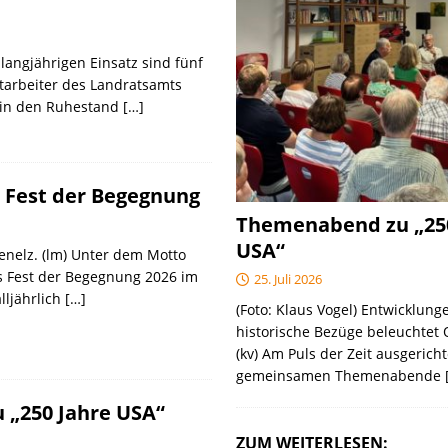
langjährigen Einsatz sind fünf
tarbeiter des Landratsamts
 in den Ruhestand
[…]
 Fest der Begegnung
Themenabend zu „25
USA“
genelz. (lm) Unter dem Motto
s Fest der Begegnung 2026 im
25. Juli 2026
lljährlich
[…]
(Foto: Klaus Vogel) Entwicklunge
historische Bezüge beleuchtet
(kv) Am Puls der Zeit ausgericht
gemeinsamen Themenabende
„250 Jahre USA“
ZUM WEITERLESEN: