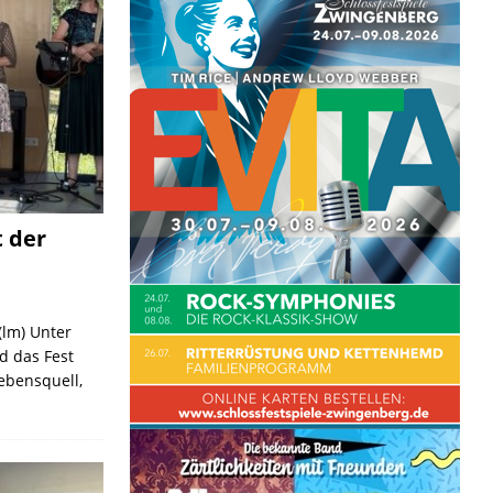
t der
(lm) Unter
d das Fest
ebensquell,