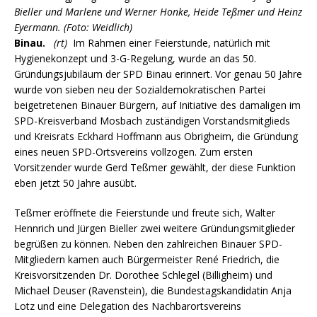
Bieller und Marlene und Werner Honke, Heide Teßmer und Heinz
Eyermann. (Foto: Weidlich)
Binau.
(rt)
Im Rahmen einer Feierstunde, natürlich mit
Hygienekonzept und 3-G-Regelung, wurde an das 50.
Gründungsjubiläum der SPD Binau erinnert. Vor genau 50 Jahre
wurde von sieben neu der Sozialdemokratischen Partei
beigetretenen Binauer Bürgern, auf Initiative des damaligen im
SPD-Kreisverband Mosbach zuständigen Vorstandsmitglieds
und Kreisrats Eckhard Hoffmann aus Obrigheim, die Gründung
eines neuen SPD-Ortsvereins vollzogen. Zum ersten
Vorsitzender wurde Gerd Teßmer gewählt, der diese Funktion
eben jetzt 50 Jahre ausübt.
Teßmer eröffnete die Feierstunde und freute sich, Walter
Hennrich und Jürgen Bieller zwei weitere Gründungsmitglieder
begrüßen zu können. Neben den zahlreichen Binauer SPD-
Mitgliedern kamen auch Bürgermeister René Friedrich, die
Kreisvorsitzenden Dr. Dorothee Schlegel (Billigheim) und
Michael Deuser (Ravenstein), die Bundestagskandidatin Anja
Lotz und eine Delegation des Nachbarortsvereins