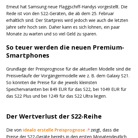
Erneut hat Samsung neue
Flaggschiff-Handys
vorgestellt. Die
Rede ist von den
S22
-Geräten, die ab dem 25. Februar
erhältlich sind. Der
Start
preis
wird jedoch
wie auch die
letzten
Jahre
sehr hoch sein. Daher kann es sich lohnen, ein paar
Monate zu warten und so viel Geld zu sparen.
So teuer werden die neuen
Premium-
Smartphones
Grundlage der Preisprognose für die aktuellen Modelle sind die
Preisverläufe
der Vorgängermodelle wie z. B. dem Galaxy
S21
.
So könnten die Preise für die jeweils kl
eins
ten
Speichervarianten bei 849 EUR für das
S22
, bei 1049 EUR für
das
S22
Plus und bei 1249 für das
S22
Ultra liegen.
Der Wertverlust der
S22
-Reihe
Die von
idealo ers
telle Preispr
ognose
zeigt, dass
die
Preise der
S22
-Geräte bereits in den ersten Monaten
deutlich