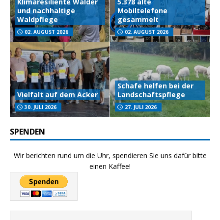
Klimaresiliente Wälder
5.378 alte
und nachhaltige
Mobiltelefone
Waldpflege
gesammelt
02. AUGUST 2026
02. AUGUST 2026
Schafe helfen bei der
Vielfalt auf dem Acker
Landschaftspflege
30. JULI 2026
27. JULI 2026
SPENDEN
Wir berichten rund um die Uhr, spendieren Sie uns dafür bitte
einen Kaffee!