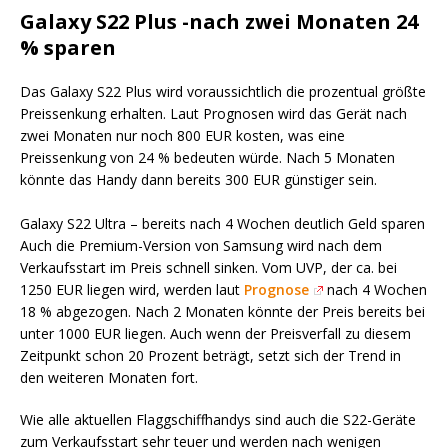
Galaxy
S22
Plus -nach zwei Monaten 24
% sparen
Das Galaxy
S22
Plus wird voraussichtlich die prozentual größte
Preissenkung erhalten. Laut Progno
sen wird das Gerät nach
zwei Monaten nur noch 800 EUR kosten,
was eine
Preissenkung von 24 % bedeuten würde. Nach 5 Monaten
könnte das Handy dann bereits 300 EUR günstiger sein.
Galaxy
S22
Ultra – bereits nach 4 Wochen deutlich Geld sparen
Auch
die
Premiu
m-
Version
von Samsung wird nach dem
Verkaufsstart im Preis schn
ell sinken. Vom
UVP
, der
ca
. bei
1250 EUR liegen wird, werden laut
Prognose
nach 4 Wochen
18 % abgezogen. Nach 2 Monaten könnte der Preis bereits bei
unter 1000 EUR liegen. Auch wenn der Preisverfall zu diesem
Zeitpunkt schon 20 Prozent beträgt, setzt sich der Trend in
den weiteren
Monaten fort.
Wie alle aktuellen
Flagg
schiffhandys
sind auch die
S22
-Geräte
zum Verkaufsstart sehr teuer und werden nach wenigen