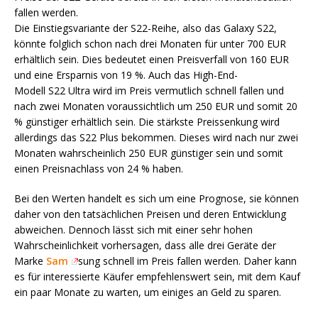
fallen werden.
Die
Einstiegsvariante
der
S22
-Reihe, also das Galaxy
S22
,
könnte folglich schon nach drei Monaten für unter 700 EUR
erhältlich sein.
Dies
bedeutet
ein
en
Preisver
fall von 160 EUR
und eine Ersparnis
von 19 %
. Auch das
High-End-
Modell
S22
Ultra wird im Preis
verm
utlich
schnell fallen und
nach zwei Monaten voraussichtlich um 250 EUR und somit 20
% günstiger erhältlich sein. Die stärkste Preissen
kung wird
allerdings
das
S22
Plus bekommen. Dieses wird nach nur zwei
Monaten wahrscheinlich 250 EUR günstiger sein
und somit
einen Preisnachlass von 24 % haben.
B
ei den Werten handelt es sich um eine
Prognose
, sie
können
daher
von den tatsächlichen Preis
en
und deren Entwicklung
abweichen. D
ennoch lässt sich mit einer sehr hohen
Wahrscheinlichkeit vorhersagen, dass alle drei
Geräte
der
Marke
Sam
s
ung
schnell im Preis fallen werden. Daher kann
es für interessierte Käufer empfehlenswert sein, mit dem Kauf
ein paar Monate zu wa
rten, um einiges an Geld zu sparen.