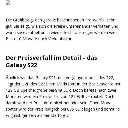
Die
Grafik
zeigt d
en
gerade beschriebene
n
Preisverf
all sehr
gut
.
Sie
zeigt
, wie sich die Preise unterei
nander verhalten und
wann sie eventuell auch wieder leicht ansteigen werden wie z.
B.
ca
. 10 Monate nach Verkaufsstart.
Der Preisverfall im Detail – das
Galaxy
S22
Ähnlich wie das Galaxy
S21
,
das Vorgängermodell des
S22
,
liegt der
UVP
des
S22
beim
Markts
tart
in der
Basisvariante
mit
128 GB
Speichergröße
bei 849 EUR. Doch bereits nach zwei
Monaten wird ein Preisverfall von 127 EUR vermutet. Doch
damit wird der
Preisabfall
nicht beendet sein. Ei
nen Monat
später wird der Preis lediglich bei 685 EUR liegen un
d somit 19
% günstiger sein als der
Startpreis
.