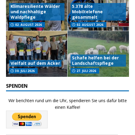
Klimaresiliente Wälder
5.378 alte
und nachhaltige
Mobiltelefone
Waldpflege
gesammelt
02. AUGUST 2026
02. AUGUST 2026
Schafe helfen bei der
Vielfalt auf dem Acker
Landschaftspflege
30. JULI 2026
27. JULI 2026
SPENDEN
Wir berichten rund um die Uhr, spendieren Sie uns dafür bitte
einen Kaffee!