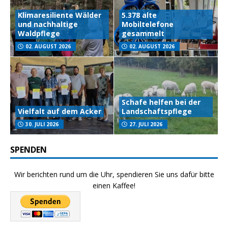
Klimaresiliente Wälder
5.378 alte
und nachhaltige
Mobiltelefone
Waldpflege
gesammelt
02. AUGUST 2026
02. AUGUST 2026
Schafe helfen bei der
Vielfalt auf dem Acker
Landschaftspflege
30. JULI 2026
27. JULI 2026
SPENDEN
Wir berichten rund um die Uhr, spendieren Sie uns dafür bitte
einen Kaffee!