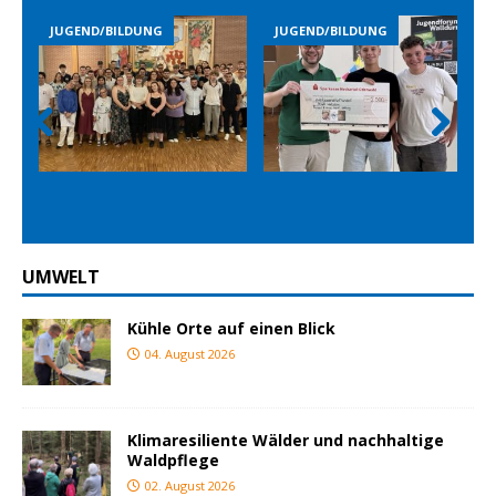
JUGEND/BILDUNG
JUGEND/BILDUNG
JUGEND
Prev
Nex
ious
t
UMWELT
Kühle Orte auf einen Blick
04. August 2026
Klimaresiliente Wälder und nachhaltige
Waldpflege
02. August 2026