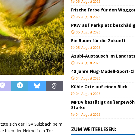
05. August 2026
Frische Farbe für den Waggo
05. August 2026
PKW auf Parkplatz beschädi
05. August 2026
Ein Raum für die Zukunft
05. August 2026
Azubi-Austausch im Landrat
05. August 2026
40 Jahre Flug-Modell-Sport-C
04. August 2026
Kühle Orte auf einen Blick
04. August 2026
MPDV bestätigt außergewöh
Stärke
04. August 2026
setzte sich der TSV Sulzbach beim
ZUM WEITERLESEN:
e blieb der Heimelf ein Tor