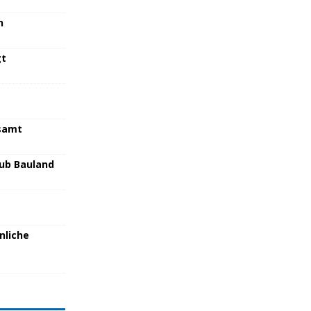
n
gt
samt
lub Bauland
nliche