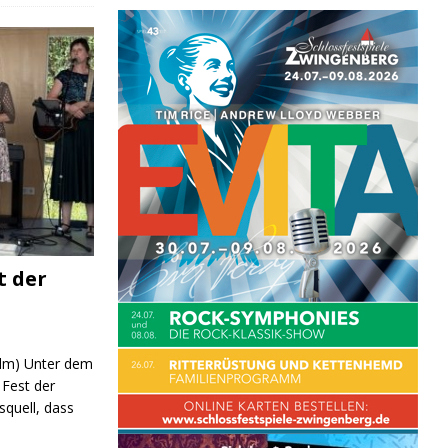
t der
 (lm) Unter dem
Fest der
quell, dass