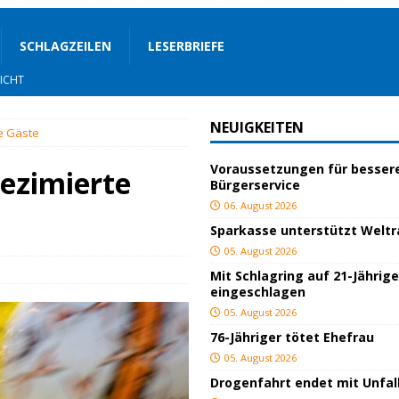
SCHLAGZEILEN
LESERBRIEFE
AULICHT
OZIALES
NEUIGKEITEN
e Gäste
LAULICHT
Voraussetzungen für besser
ezimierte
Bürgerservice
JUGEND/BILDUNG
06. August 2026
Sparkasse unterstützt Welt
Bauland
SPORT
05. August 2026
rgerservice
SONSTIGES
Mit Schlagring auf 21-Jährig
eingeschlagen
ger
TOP
05. August 2026
ngeschlagen
BLAULICHT
76-Jähriger tötet Ehefrau
ICHT
05. August 2026
Drogenfahrt endet mit Unfal