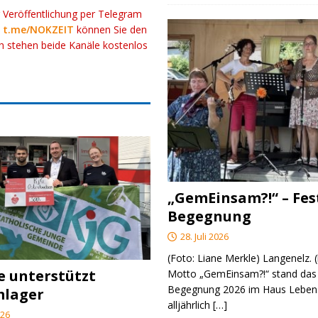
r Veröffentlichung per Telegram
k
t.me/NOKZEIT
können Sie den
ch stehen beide Kanäle kostenlos
„GemEinsam?!“ – Fes
Begegnung
28. Juli 2026
(Foto: Liane Merkle) Langenelz.
 unterstützt
Motto „GemEinsam?!“ stand das 
Begegnung 2026 im Haus Lebens
mlager
alljährlich
[…]
026