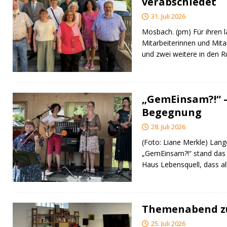
verabschiedet
31. Juli 2026
Mosbach. (pm) Für ihren l
Mitarbeiterinnen und Mita
und zwei weitere in den 
„GemEinsam?!“ –
Begegnung
28. Juli 2026
(Foto: Liane Merkle) Lan
„GemEinsam?!“ stand das
Haus Lebensquell, dass al
Themenabend zu
25. Juli 2026