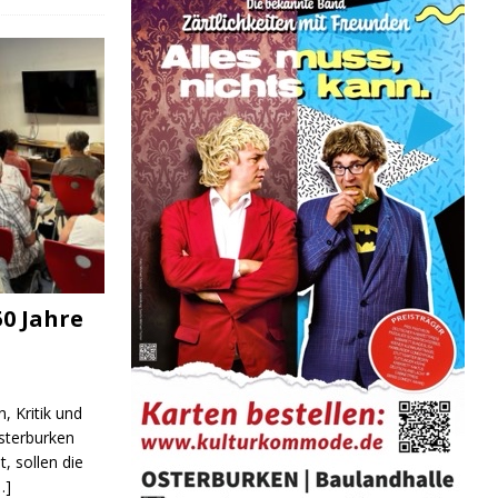
0 Jahre
, Kritik und
sterburken
t, sollen die
…]