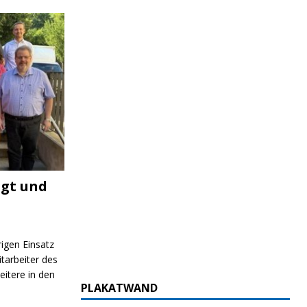
igt und
rigen Einsatz
itarbeiter des
itere in den
PLAKATWAND