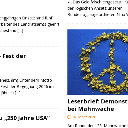
– „Das Geld falsch eingesetzt“ 
den logischen Ansatz unserer
Bundestagsabgeordneten Nina
angjährigen Einsatz sind fünf
rbeiter des Landratsamts geehrt
Ruhestand
[…]
 Fest der
genelz. (lm) Unter dem Motto
 Fest der Begegnung 2026 im
ljährlich
[…]
Leserbrief: Demonst
bei Mahnwache
 „250 Jahre USA“
07. März 2026
Am Rande der 125. Mahnwache