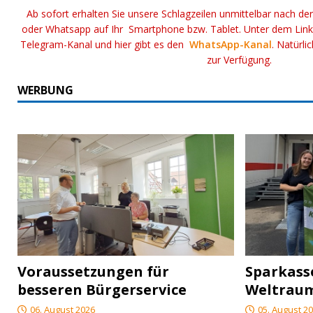
Ab sofort erhalten Sie unsere Schlagzeilen unmittelbar nach de
oder Whatsapp auf Ihr Smartphone bzw. Tablet. Unter dem Lin
Telegram-Kanal und hier gibt es den
WhatsApp-Kanal
. Natürli
zur Verfügung.
WERBUNG
Voraussetzungen für
Sparkasse
besseren Bürgerservice
Weltrau
06. August 2026
05. August 2