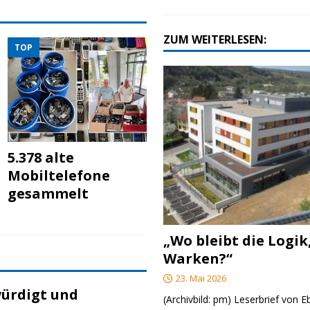
ZUM WEITERLESEN:
TOP
5.378 alte
Mobiltelefone
gesammelt
„Wo bleibt die Logik
Warken?“
23. Mai 2026
ürdigt und
(Archivbild: pm) Leserbrief von 