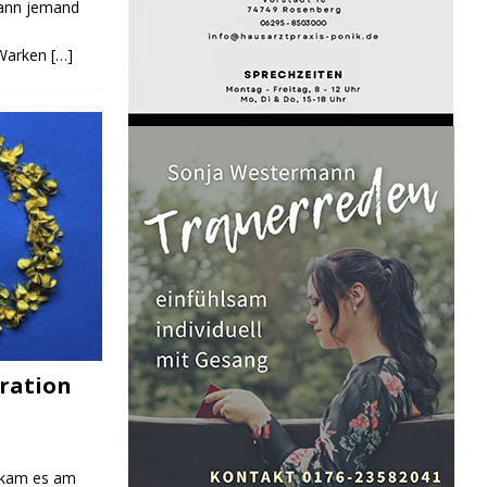
Kann jemand
 Warken
[…]
ration
 kam es am