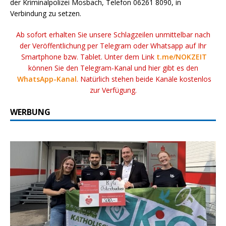
der Kriminalpolizei Mosbach, Telefon 06261 8090, in
Verbindung zu setzen.
Ab sofort erhalten Sie unsere Schlagzeilen unmittelbar nach
der Veröffentlichung per Telegram oder Whatsapp auf Ihr
Smartphone bzw. Tablet. Unter dem Link
t.me/NOKZEIT
können Sie den Telegram-Kanal und hier gibt es den
WhatsApp-Kanal
. Natürlich stehen beide Kanäle kostenlos
zur Verfügung.
WERBUNG