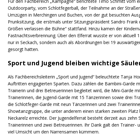
Für den Fachbereich „Kampagne“ berichtete Timo Schmitt vom e
Outdoorparty, vom Schlotfegerball, der Teilnahme an der Straßen
Umzügen in Merchingen und Buchen, von der gut besuchten Aus
Prunksitzung, die erstmals unter Sitzungspräsident Sandro Fran
Größen verlassen die Bühne“ stattfand. Hinzu kamen der Kindern
Fastnachtsverbrennung. Über den Elferrat wusste er von aktuell 18
nur in Seckach, sondern auch als Abordnungen bei 19 auswärtig
gesorgt hatten.
Sport und Jugend bleiben wichtige Säule
Als Fachbereichsleiterin „Sport und Jugend“ beleuchtete Tanja Ho
Auftritten engagierten Sparten. Dazu zählen die Bambini-Garde mi
Trainerin und drei Betreuerinnen begleitet wird, die Mini-Garde m
Trainerinnen, die Jugend-Garde mit 15 Tänzerinnen sowie drei Tra
die Schlotfeger-Garde mit neun Tänzerinnen und zwei Trainerinne
Showtanzgruppe, die unter anderem einen starken zweiten Platz 
Neckarelz erreichte. Der Jugendelferrat besteht derzeit aus zeh
Trainerinnen und zwei Betreuerinnen. Ihr Dank galt den Trainer- 
viel Umsicht um den Narrensamen kümmern.