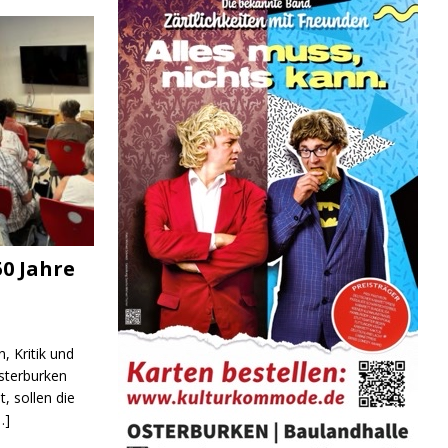
0 Jahre
, Kritik und
sterburken
t, sollen die
…]