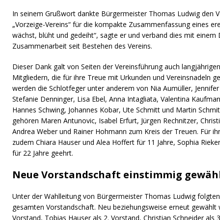
In seinem Grußwort dankte Bürgermeister Thomas Ludwig den Ve
„Vorzeige-Vereins“ für die kompakte Zusammenfassung eines erei
wächst, blüht und gedeiht“, sagte er und verband dies mit einem 
Zusammenarbeit seit Bestehen des Vereins.
Dieser Dank galt von Seiten der Vereinsführung auch langjährige
Mitgliedern, die für ihre Treue mit Urkunden und Vereinsnadeln ge
werden die Schlotfeger unter anderem von Nia Aumüller, Jennifer
Stefanie Denninger, Lisa Ebel, Anna Intagliata, Valentina Kaufman
Hannes Schwing, Johannes Kobar, Ute Schmitt und Martin Schmitt 
gehören Maren Antunovic, Isabel Erfurt, Jürgen Rechnitzer, Christ
Andrea Weber und Rainer Hohmann zum Kreis der Treuen. Für ihr
zudem Chiara Hauser und Alea Hoffert für 11 Jahre, Sophia Rieker
für 22 Jahre geehrt.
Neue Vorstandschaft einstimmig gewäh
Unter der Wahlleitung von Bürgermeister Thomas Ludwig folgte
gesamten Vorstandschaft. Neu beziehungsweise erneut gewählt w
Vorstand, Tobias Hauser als 2. Vorstand, Christian Schneider als 