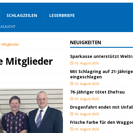
SCHLAGZEILEN
LESERBRIEFE
AULICHT
OZIALES
NEUIGKEITEN
 Mitglieder
LAULICHT
Sparkasse unterstützt Welt
e Mitglieder
05. August 2026
JUGEND/BILDUNG
Mit Schlagring auf 21-Jährig
eingeschlagen
Bauland
SPORT
05. August 2026
76-Jähriger tötet Ehefrau
ger
TOP
05. August 2026
Drogenfahrt endet mit Unfal
ngeschlagen
BLAULICHT
05. August 2026
ICHT
Frische Farbe für den Waggo
05. August 2026