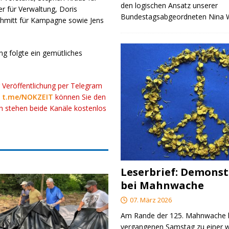
den logischen Ansatz unserer
r für Verwaltung, Doris
Bundestagsabgeordneten Nina
chmitt für Kampagne sowie Jens
g folgte ein gemütliches
r Veröffentlichung per Telegram
k
t.me/NOKZEIT
können Sie den
ch stehen beide Kanäle kostenlos
Leserbrief: Demonst
bei Mahnwache
07. März 2026
Am Rande der 125. Mahnwache
vergangenen Samstag zu einer w