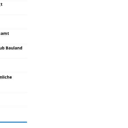
gt
samt
lub Bauland
nliche