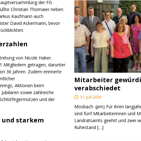
shauptversammlung der FG
grüßte Christian Thomaier neben
Markus Kaufmann auch
ister David Ackermann, bevor
ückblickten.
derzahlen
tretung von Nicole Haber.
 Mitgliedern getragen, darunter
 von 36 Jahren. Zudem erinnerte
Mitarbeiter gewürd
mtlicher
nrings, Aktionen beim
verabschiedet
Jubilaren sowie zahlreiche
31. Juli 2026
 Schlotfegermützen und der
Mosbach. (pm) Für ihren langjäh
sind fünf Mitarbeiterinnen und M
 und starkem
Landratsamts geehrt und zwei we
Ruhestand
[…]