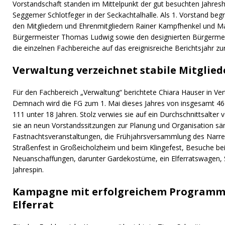
Vorstandschaft standen im Mittelpunkt der gut besuchten Jahre
Seggemer Schlotfeger in der Seckachtalhalle. Als 1. Vorstand be
den Mitgliedern und Ehrenmitgliedern Rainer Kampfhenkel und 
Bürgermeister Thomas Ludwig sowie den designierten Bürgerme
die einzelnen Fachbereiche auf das ereignisreiche Berichtsjahr zur
Verwaltung verzeichnet stabile Mitglie
Für den Fachbereich „Verwaltung“ berichtete Chiara Hauser in Ver
Demnach wird die FG zum 1. Mai dieses Jahres von insgesamt 461
111 unter 18 Jahren. Stolz verwies sie auf ein Durchschnittsalter
sie an neun Vorstandssitzungen zur Planung und Organisation sä
Fastnachtsveranstaltungen, die Frühjahrsversammlung des Narre
Straßenfest in Großeicholzheim und beim Klingefest, Besuche bei 
Neuanschaffungen, darunter Gardekostüme, ein Elferratswagen,
Jahrespin.
Kampagne mit erfolgreichem Programm
Elferrat