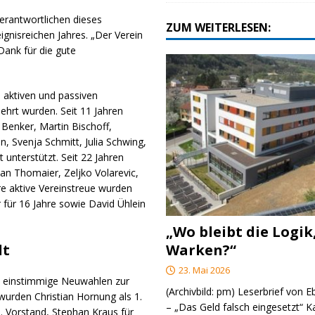
rantwortlichen dieses
ZUM WEITERLESEN:
gnisreichen Jahres. „Der Verein
Dank für die gute
n aktiven und passiven
ehrt wurden. Seit 11 Jahren
 Benker, Martin Bischoff,
n, Svenja Schmitt, Julia Schwing,
unterstützt. Seit 22 Jahren
ian Thomaier, Zeljko Volarevic,
e aktive Vereinstreue wurden
 für 16 Jahre sowie David Ühlein
„Wo bleibt die Logik
Warken?“
lt
23. Mai 2026
n einstimmige Neuwahlen zur
(Archivbild: pm) Leserbrief von 
urden Christian Hornung als 1.
– „Das Geld falsch eingesetzt“ 
3. Vorstand, Stephan Kraus für