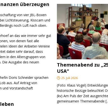
inanzen überzeugen
anschaffung von vier JBL-Boxen
ei Lichtsteuerung, Kisscam und
llerdings noch Luft nach oben.
Verhoef an das wie immer sehr gut
en, von denen fast alle
elen Ideen der Anbieter-Vereine
tet dabei sehr darauf, dass
llem in den Altersgruppen von
an. Die Ausgabe des neuen
Themenabend zu „25
USA“
hefin Doris Schneider sprachen
25. Juli 2026
Lob aus. Auf Antrag von
(Foto: Klaus Vogel) Entwicklungen
n und Vorstandschaft
historische Bezüge beleuchtet O
(kv) Am Puls der Zeit ausgerichte
gemeinsamen Themenabende
[
sleben