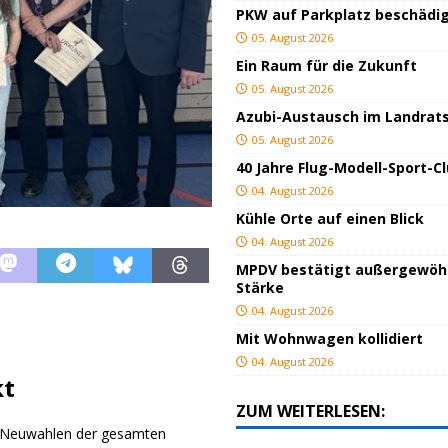
PKW auf Parkplatz beschädi
05. August 2026
Ein Raum für die Zukunft
05. August 2026
Azubi-Austausch im Landrat
05. August 2026
40 Jahre Flug-Modell-Sport-C
04. August 2026
Kühle Orte auf einen Blick
04. August 2026
MPDV bestätigt außergewöh
Stärke
04. August 2026
Mit Wohnwagen kollidiert
04. August 2026
kt
ZUM WEITERLESEN:
ie Neuwahlen der gesamten