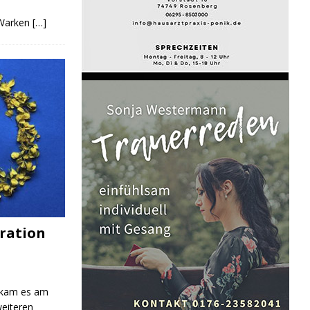
 Warken
[…]
ration
 kam es am
eiteren