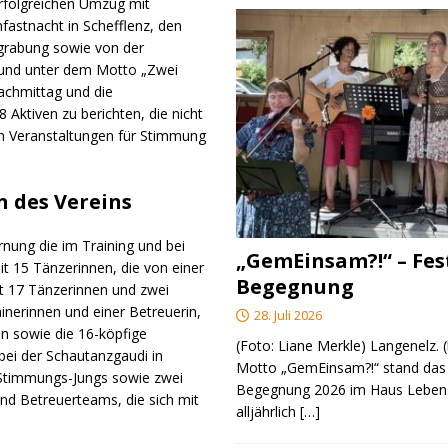
rfolgreichen Umzug mit
fastnacht in Schefflenz, den
grabung sowie von der
k und unter dem Motto „Zwei
achmittag und die
 Aktiven zu berichten, die nicht
en Veranstaltungen für Stimmung
n des Vereins
rnung die im Training und bei
„GemEinsam?!“ – Fes
t 15 Tänzerinnen, die von einer
Begegnung
it 17 Tänzerinnen und zwei
inerinnen und einer Betreuerin,
28. Juli 2026
n sowie die 16-köpfige
(Foto: Liane Merkle) Langenelz.
bei der Schautanzgaudi in
Motto „GemEinsam?!“ stand das 
n Stimmungs-Jungs sowie zwei
Begegnung 2026 im Haus Lebens
und Betreuerteams, die sich mit
alljährlich
[…]