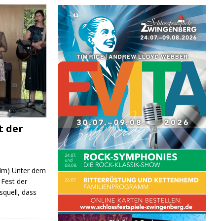
t der
 (lm) Unter dem
Fest der
quell, dass