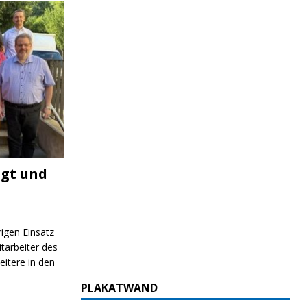
igt und
rigen Einsatz
itarbeiter des
itere in den
PLAKATWAND