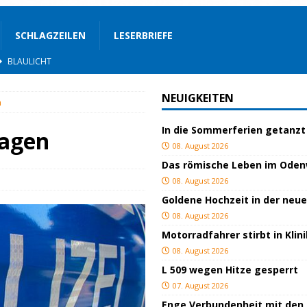
SCHLAGZEILEN
LESERBRIEFE
STIGES
ssfestspielen
KULTUR
NEUIGKEITEN
n
TOP
In die Sommerferien getanzt
lich verletzt
BLAULICHT
lagen
08. August 2026
BLAULICHT
Das römische Leben im Ode
ackiert
BLAULICHT
08. August 2026
Goldene Hochzeit in der neu
GEND/BILDUNG
08. August 2026
d
KULTUR
Motorradfahrer stirbt in Kli
eimat
GESELLSCHAFT
08. August 2026
L 509 wegen Hitze gesperrt
BLAULICHT
07. August 2026
Enge Verbundenheit mit den