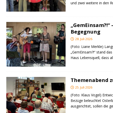
und zwei weitere in den 
„GemEinsam?!“ –
Begegnung
28. Juli 2026
(Foto: Liane Merkle) Lan
„GemEinsam?!“ stand das
Haus Lebensquell, dass al
Themenabend zu
25. Juli 2026
(Foto: Klaus Vogel) Entwic
Bezüge beleuchtet Osterb
ausgerichtet, sollen di