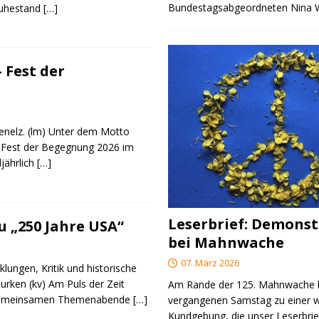
Bundestagsabgeordneten Nina
Ruhestand
[…]
 Fest der
genelz. (lm) Unter dem Motto
 Fest der Begegnung 2026 im
ljährlich
[…]
Leserbrief: Demonst
 „250 Jahre USA“
bei Mahnwache
07. März 2026
klungen, Kritik und historische
urken (kv) Am Puls der Zeit
Am Rande der 125. Mahnwache
e gemeinsamen Themenabende
[…]
vergangenen Samstag zu einer w
Kundgebung, die unser Leserbrie