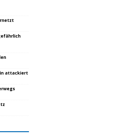
ernetzt
efährlich
den
in attackiert
terwegs
atz