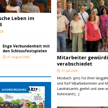
ische Leben im
d
026
Enge Verbundenheit mit
den Schlossfestspielen
Mitarbeiter gewürd
07. August 2026
verabschiedet
31. Juli 2026
Mosbach. (pm) Für ihren langjäh
sind fünf Mitarbeiterinnen und M
Landratsamts geehrt und zwei we
JUGEND/BILDUNG
JUGEND/BILDUNG
Ruhestand
[…]