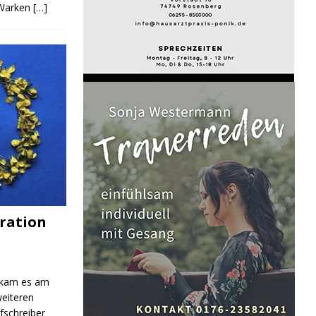
 Warken
[…]
ration
 kam es am
eiteren
fschreiber