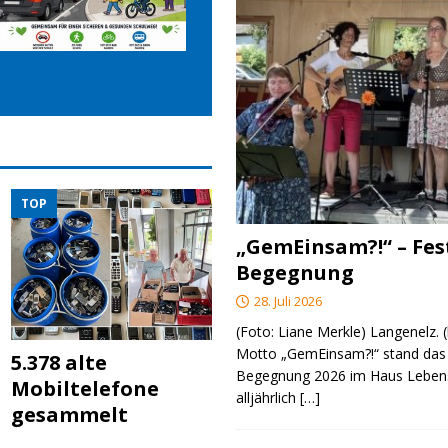
TOP
„GemEinsam?!“ – Fes
Begegnung
28. Juli 2026
(Foto: Liane Merkle) Langenelz.
Motto „GemEinsam?!“ stand das 
5.378 alte
Begegnung 2026 im Haus Lebens
Mobiltelefone
alljährlich
[…]
gesammelt