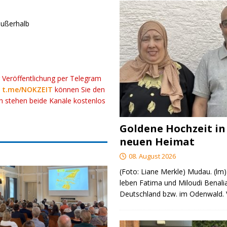
außerhalb
r Veröffentlichung per Telegram
k
t.me/NOKZEIT
können Sie den
ch stehen beide Kanäle kostenlos
Goldene Hochzeit in
neuen Heimat
08. August 2026
(Foto: Liane Merkle) Mudau. (lm)
leben Fatima und Miloudi Benalia
Deutschland bzw. im Odenwald.