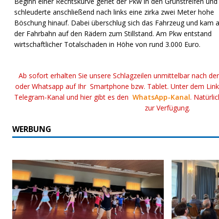
Beginn einer Rechtskurve geriet der Pkw in den Grünstreifen und
schleuderte anschließend nach links eine zirka zwei Meter hohe
Böschung hinauf. Dabei überschlug sich das Fahrzeug und kam 
der Fahrbahn auf den Rädern zum Stillstand. Am Pkw entstand
wirtschaftlicher Totalschaden in Höhe von rund 3.000 Euro.
Ab sofort erhalten Sie unsere Schlagzeilen unmittelbar nach de
oder Whatsapp auf Ihr Smartphone bzw. Tablet. Unter dem Lin
Telegram-Kanal und hier gibt es den
WhatsApp-Kanal
. Natürli
zur Verfügung.
WERBUNG