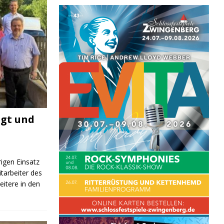
igt und
rigen Einsatz
itarbeiter des
itere in den