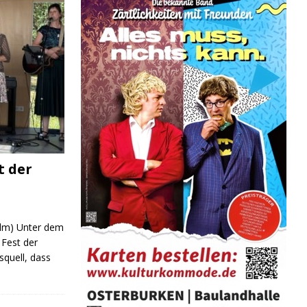
t der
 (lm) Unter dem
Fest der
quell, dass